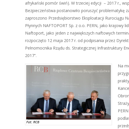
afrykański pomór świń). W trzeciej edycji – 2017 r., w
Bezpieczeństwa postanowiło poruszyć problematykę zak
zaproszono Przedsiębiorstwo Eksploatacji Rurociągu N
Płynnych NAFTOPORT Sp. z o.o. PERN, jako krajowy lide
Naftoport, jako jeden z największych naftowych termi
rozpoczęto 12 maja 2017 r. od podpisania przez Dyrek
Pełnomocnika Rządu ds. Strategicznej Infrastruktury 
2017”.
Na mo
przyg
prakt
Kance
Obron
Straż
PERN 
podla
przed