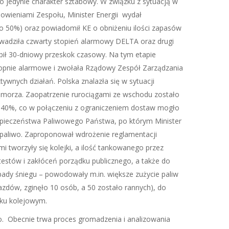
o jedynie charakter sztabowy. W związku z sytuacją w
owieniami Zespołu, Minister Energii wydał
o 50%) oraz powiadomił KE o obniżeniu ilości zapasów
rowadziła czwarty stopień alarmowy DELTA oraz drugi
pił 30-dniowy przeskok czasowy. Na tym etapie
opnie alarmowe i zwołała Rządowy Zespół Zarządzania
ywnych działań. Polska znalazła się w sytuacji
 morza. Zaopatrzenie rurociągami ze wschodu zostało
 40%, co w połączeniu z ograniczeniem dostaw mogło
 Bezpieczeństwa Paliwowego Państwa, po którym Minister
 paliwo. Zaproponował wdrożenie reglamentacji
 tworzyły się kolejki, a ilość tankowanego przez
otestów i zakłóceń porządku publicznego, a także do
pady śniegu – powodowały m.in. większe zużycie paliw
azdów, zginęło 10 osób, a 50 zostało rannych), do
aku kolejowym.
 Obecnie trwa proces gromadzenia i analizowania