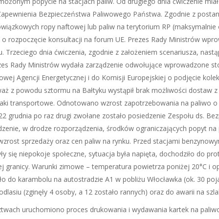
możonym popycie na stacjach paliw. Od drugiego dnia ćwiczenie miał
s. Zapewnienia Bezpieczeństwa Paliwowego Państwa. Zgodnie z postan
owiązkowych ropy naftowej lub paliw na terytorium RP (maksymalnie 
iem o rozpoczęcie konsultacji na forum UE. Prezes Rady Ministrów wp
 Trzeciego dnia ćwiczenia, zgodnie z założeniem scenariusza, nastą
ezes Rady Ministrów wydała zarządzenie odwołujące wprowadzone st
wej Agencji Energetycznej i do Komisji Europejskiej o podjęcie kolekt
aż z powodu sztormu na Bałtyku wystąpił brak możliwości dostaw z
aki transportowe. Odnotowano wzrost zapotrzebowania na paliwo o
ju. 22 grudnia po raz drugi zwołane zostało posiedzenie Zespołu ds.
adzenie, w drodze rozporządzenia, środków ograniczających popyt na
zrost sprzedaży oraz cen paliw na rynku. Przed stacjami benzynowymi
ły się niepokoje społeczne, sytuacja była napięta, dochodziło do pr
j granicy. Warunki zimowe – temperatura powietrza poniżej 20°C i o
ło do karambolu na autostradzie A1 w pobliżu Włocławka (ok. 30 poj
dlasiu (zginęły 4 osoby, a 12 zostało rannych) oraz do awarii na szl
wach uruchomiono proces drukowania i wydawania kartek na paliwo.