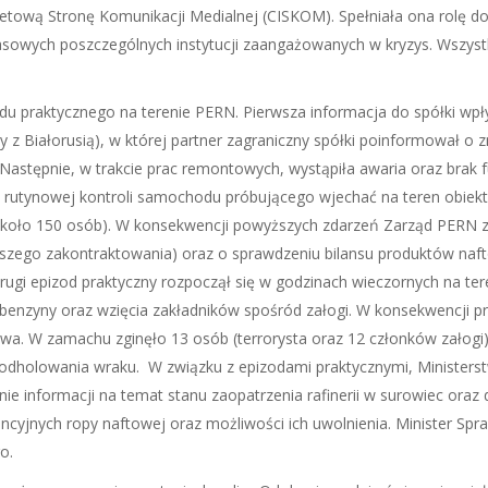
netową Stronę Komunikacji Medialnej (CISKOM). Spełniała ona rolę d
asowych poszczególnych instytucji zaangażowanych w kryzys. Wszyst
odu praktycznego na terenie PERN. Pierwsza informacja do spółki 
z Białorusią), w której partner zagraniczny spółki poinformował o z
astępnie, w trakcie prac remontowych, wystąpiła awaria oraz brak f
rutynowej kontroli samochodu próbującego wjechać na teren obiektu
 około 150 osób). W konsekwencji powyższych zdarzeń Zarząd PERN 
szego zakontraktowania) oraz o sprawdzeniu bilansu produktów na
rugi epizod praktyczny rozpoczął się w godzinach wieczornych na te
 benzyny oraz wzięcia zakładników spośród załogi. W konsekwencji 
wa. W zamachu zginęło 13 osób (terrorysta oraz 12 członków załogi)
dholowania wraku. W związku z epizodami praktycznymi, Ministerstwo
ie informacji na temat stanu zaopatrzenia rafinerii w surowiec ora
erwencyjnych ropy naftowej oraz możliwości ich uwolnienia. Minister 
o.