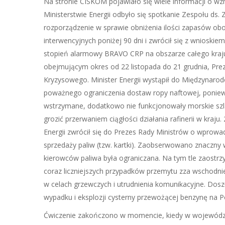
Na stronie CISKOM pojawiało się wiele informacji o wz
Ministerstwie Energii odbyło się spotkanie Zespołu d
rozporządzenie w sprawie obniżenia ilości zapasów ob
interwencyjnych poniżej 90 dni i zwrócił się z wniosk
stopień alarmowy BRAVO CRP na obszarze całego kraju.
obejmującym okres od 22 listopada do 21 grudnia, Pr
Kryzysowego. Minister Energii wystąpił do Międzynarodo
poważnego ograniczenia dostaw ropy naftowej, poniew
wstrzymane, dodatkowo nie funkcjonowały morskie szl
grozić przerwaniem ciągłości działania rafinerii w kra
Energii zwrócił się do Prezes Rady Ministrów o wprow
sprzedaży paliw (tzw. kartki). Zaobserwowano znaczny w
kierowców paliwa była ograniczana. Na tym tle zaostrzy
coraz liczniejszych przypadków przemytu zza wschodnie
w celach grzewczych i utrudnienia komunikacyjne. Dosz
wypadku i eksplozji cysterny przewożącej benzynę na Po
Ćwiczenie zakończono w momencie, kiedy w województ