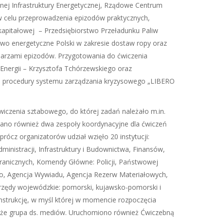
cznej Infrastruktury Energetycznej, Rządowe Centrum
w celu przeprowadzenia epizodów praktycznych,
kapitałowej – Przedsiębiorstwo Przeładunku Paliw
two energetyczne Polski w zakresie dostaw ropy oraz
odarzami epizodów. Przygotowania do ćwiczenia
Energii – Krzysztofa Tchórzewskiego oraz
ego procedury systemu zarządzania kryzysowego „LIBERO
czenia sztabowego, do której zadań należało m.in.
ano również dwa zespoły koordynacyjne dla ćwiczeń
rócz organizatorów udział wzięło 20 instytucji:
inistracji, Infrastruktury i Budownictwa, Finansów,
ranicznych, Komendy Główne: Policji, Państwowej
go, Agencja Wywiadu, Agencja Rezerw Materiałowych,
urzędy wojewódzkie: pomorski, kujawsko-pomorski i
nstrukcję, w myśl której w momencie rozpoczęcia
akże grupa ds. mediów. Uruchomiono również Ćwiczebną