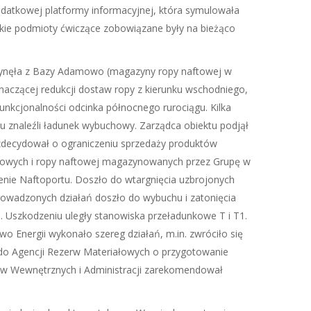
odatkowej platformy informacyjnej, która symulowała
kie podmioty ćwiczące zobowiązane były na bieżąco
wpłynęła z Bazy Adamowo (magazyny ropy naftowej w
naczącej redukcji dostaw ropy z kierunku wschodniego,
unkcjonalności odcinka północnego rurociągu. Kilka
 znaleźli ładunek wybuchowy. Zarządca obiektu podjął
zdecydował o ograniczeniu sprzedaży produktów
ftowych i ropy naftowej magazynowanych przez Grupę w
renie Naftoportu. Doszło do wtargnięcia uzbrojonych
prowadzonych działań doszło do wybuchu i zatonięcia
. Uszkodzeniu uległy stanowiska przeładunkowe T i T1.
 Energii wykonało szereg działań, m.in. zwróciło się
z do Agencji Rezerw Materiałowych o przygotowanie
Spraw Wewnętrznych i Administracji zarekomendował