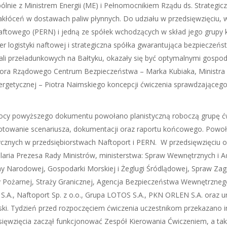
spólnie z Ministrem Energii (ME) i Pełnomocnikiem Rządu ds. Strategi
łóceń w dostawach paliw płynnych. Do udziału w przedsięwzięciu, 
aftowego (PERN) i jedną ze spółek wchodzących w skład jego grupy 
r logistyki naftowej i strategiczna spółka gwarantująca bezpieczeńs
nali przeładunkowych na Bałtyku, okazały się być optymalnymi gosp
tora Rządowego Centrum Bezpieczeństwa – Marka Kubiaka, Ministra 
Energetycznej – Piotra Naimskiego koncepcji ćwiczenia sprawdzając
cy powyższego dokumentu powołano planistyczną roboczą grupę ćwi
otowanie scenariusza, dokumentacji oraz raportu końcowego. Powoł
ycznych w przedsiębiorstwach Naftoport i PERN. W przedsięwzięciu op
laria Prezesa Rady Ministrów, ministerstwa: Spraw Wewnętrznych i Adm
y Narodowej, Gospodarki Morskiej i Żeglugi Śródlądowej, Spraw Zag
y Pożarnej, Straży Granicznej, Agencja Bezpieczeństwa Wewnętrzne
S.A., Naftoport Sp. z o.o., Grupa LOTOS S.A., PKN ORLEN S.A. oraz 
ski. Tydzień przed rozpoczęciem ćwiczenia uczestnikom przekazano i
sięwzięcia zaczął funkcjonować Zespół Kierowania Ćwiczeniem, a t