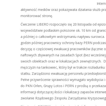
Inter
aktywność mediów oraz pokazywała działania służb pr
monitorować stronę.
Ćwiczenie LIBERO rozpoczęło się 20 listopada od epiz
województwie podlaskim położone ok. 10 km od granicy 
a później o całkowitym wstrzymaniu napływu surowca. N
godzin później pracownicy ochrony bazy PERN podczas 
decyzję o częściowej ewakuacji pracowników (łącznie
naftowych zbywanych na zasadach Spot (bez wcześniej
swoich obiektach oraz w lokalizacjach zewnętrznych. D
mężczyzn na tankowiec, który był w trakcie rozładunku
statku. Zarządzono ewakuację personelu przedsiębiorst
Pełne przywrócenie sprawności wymagało wydobycia i o
do PKN Orlen, Grupy Lotos i PERN z prośbą o przekazan
informacji dotyczącej ilości i lokalizacji zapasów int
zwołanie Rządowego Zespołu Zarządzania Kryzysoweg