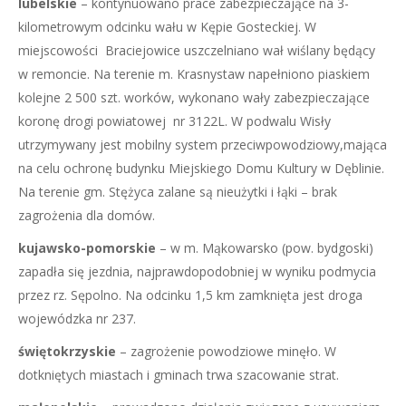
lubelskie
– kontynuowano prace zabezpieczające na 3-
kilometrowym odcinku wału w Kępie Gosteckiej. W
miejscowości Braciejowice uszczelniano wał wiślany będący
w remoncie. Na terenie m. Krasnystaw napełniono piaskiem
kolejne 2 500 szt. worków, wykonano wały zabezpieczające
koronę drogi powiatowej nr 3122L. W podwalu Wisły
utrzymywany jest mobilny system przeciwpowodziowy,mająca
na celu ochronę budynku Miejskiego Domu Kultury w Dęblinie.
Na terenie gm. Stężyca zalane są nieużytki i łąki – brak
zagrożenia dla domów.
kujawsko-pomorskie
– w m. Mąkowarsko (pow. bydgoski)
zapadła się jezdnia, najprawdopodobniej w wyniku podmycia
przez rz. Sępolno. Na odcinku 1,5 km zamknięta jest droga
wojewódzka nr 237.
świętokrzyskie
– zagrożenie powodziowe minęło. W
dotkniętych miastach i gminach trwa szacowanie strat.