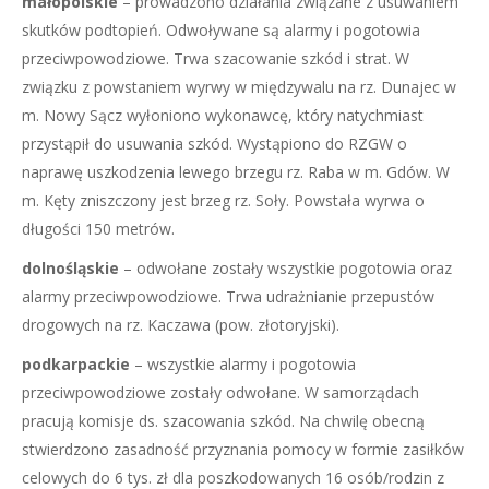
małopolskie
– prowadzono działania związane z usuwaniem
skutków podtopień. Odwoływane są alarmy i pogotowia
przeciwpowodziowe. Trwa szacowanie szkód i strat. W
związku z powstaniem wyrwy w międzywalu na rz. Dunajec w
m. Nowy Sącz wyłoniono wykonawcę, który natychmiast
przystąpił do usuwania szkód. Wystąpiono do RZGW o
naprawę uszkodzenia lewego brzegu rz. Raba w m. Gdów. W
m. Kęty zniszczony jest brzeg rz. Soły. Powstała wyrwa o
długości 150 metrów.
dolnośląskie
– odwołane zostały wszystkie pogotowia oraz
alarmy przeciwpowodziowe. Trwa udrażnianie przepustów
drogowych na rz. Kaczawa (pow. złotoryjski).
podkarpackie
– wszystkie alarmy i pogotowia
przeciwpowodziowe zostały odwołane. W samorządach
pracują komisje ds. szacowania szkód. Na chwilę obecną
stwierdzono zasadność przyznania pomocy w formie zasiłków
celowych do 6 tys. zł dla poszkodowanych 16 osób/rodzin z