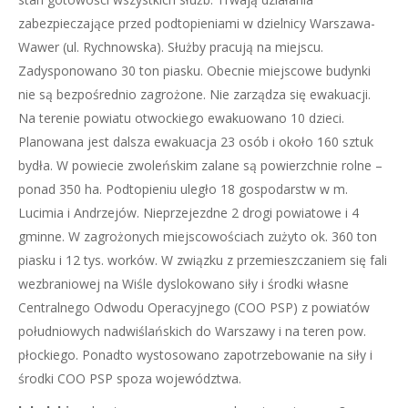
zabezpieczające przed podtopieniami w dzielnicy Warszawa-
Wawer (ul. Rychnowska). Służby pracują na miejscu.
Zadysponowano 30 ton piasku. Obecnie miejscowe budynki
nie są bezpośrednio zagrożone. Nie zarządza się ewakuacji.
Na terenie powiatu otwockiego ewakuowano 10 dzieci.
Planowana jest dalsza ewakuacja 23 osób i około 160 sztuk
bydła. W powiecie zwoleńskim zalane są powierzchnie rolne –
ponad 350 ha. Podtopieniu uległo 18 gospodarstw w m.
Lucimia i Andrzejów. Nieprzejezdne 2 drogi powiatowe i 4
gminne. W zagrożonych miejscowościach zużyto ok. 360 ton
piasku i 12 tys. worków. W związku z przemieszczaniem się fali
wezbraniowej na Wiśle dyslokowano siły i środki własne
Centralnego Odwodu Operacyjnego (COO PSP) z powiatów
południowych nadwiślańskich do Warszawy i na teren pow.
płockiego. Ponadto wystosowano zapotrzebowanie na siły i
środki COO PSP spoza województwa.