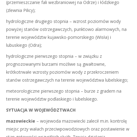
(przemieszczanie fali wezbraniowej na Odrze) i łódzkiego
(zlewnia Pilicy);
hydrologiczne drugiego stopnia – wzrost poziomów wody
powyżej stanów ostrzegawczych, punktowo alarmowych, na
terenie województw kujawsko-pomorskiego (Wisła) i
lubuskiego (Odra);
hydrologiczne pierwszego stopnia – w związku z
prognozowanymi burzami możliwe są gwałtowne,
krótkotrwałe wzrosty poziomów wody z przekroczeniem
stanów ostrzegawczych na terenie województwa lubelskiego;
meteorologiczne pierwszego stopnia – burze z gradem na
terenie województw podlaskiego i lubelskiego.
SYTUACJA W WOJEWÓDZTWACH
mazowieckie
– wojewoda mazowiecki zalecił m.in. kontrolę
miejsc przy wałach przeciwpowodziowych oraz postawienie w
stan gotowości wszystkich służb. Trwają działania