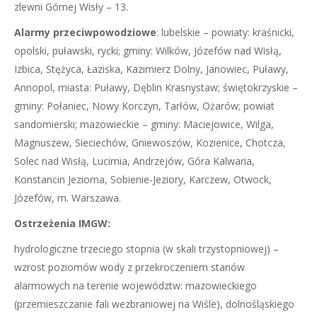
zlewni Górnej Wisły – 13.
Alarmy przeciwpowodziowe
: lubelskie – powiaty: kraśnicki,
opolski, puławski, rycki; gminy: Wilków, Józefów nad Wisłą,
Izbica, Stężyca, Łaziska, Kazimierz Dolny, Janowiec, Puławy,
Annopol, miasta: Puławy, Dęblin Krasnystaw; świętokrzyskie –
gminy: Połaniec, Nowy Korczyn, Tarłów, Ożarów; powiat
sandomierski; mazowieckie – gminy: Maciejowice, Wilga,
Magnuszew, Sieciechów, Gniewoszów, Kozienice, Chotcza,
Solec nad Wisłą, Lucimia, Andrzejów, Góra Kalwaria,
Konstancin Jeziorna, Sobienie-Jeziory, Karczew, Otwock,
Józefów, m. Warszawa.
Ostrzeżenia IMGW:
hydrologiczne trzeciego stopnia (w skali trzystopniowej) –
wzrost poziomów wody z przekroczeniem stanów
alarmowych na terenie województw: mazowieckiego
(przemieszczanie fali wezbraniowej na Wiśle), dolnośląskiego