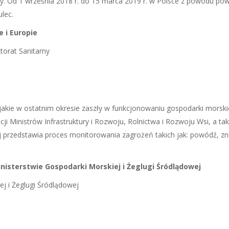
ypy. Od 1 września 2018 r. do 15 marca 2019 r. w Polsce z powodu po
lec.
 i Europie
torat Sanitarny
kie w ostatnim okresie zaszły w funkcjonowaniu gospodarki morskiej,
 Ministrów Infrastruktury i Rozwoju, Rolnictwa i Rozwoju Wsi, a tak
j przedstawia proces monitorowania zagrożeń takich jak: powódź, zn
isterstwie Gospodarki Morskiej i Żeglugi Śródlądowej
j i Żeglugi Śródlądowej