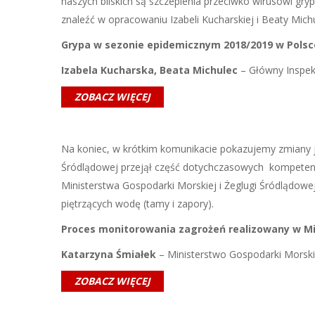
naszych bliskich są szczepienia przeciwko wirusowi gr
znaleźć w opracowaniu Izabeli Kucharskiej i Beaty Michu
Grypa w sezonie epidemicznym 2018/2019 w Polsce
Izabela Kucharska, Beata Michulec
– Główny Inspek
ZOBACZ WIĘCEJ
Na koniec, w krótkim komunikacie pokazujemy zmiany ja
Śródlądowej przejął część dotychczasowych kompetencji
Ministerstwa Gospodarki Morskiej i Żeglugi Śródlądowe
piętrzących wodę (tamy i zapory).
Proces monitorowania zagrożeń realizowany w Min
Katarzyna Śmiałek
– Ministerstwo Gospodarki Morskie
ZOBACZ WIĘCEJ