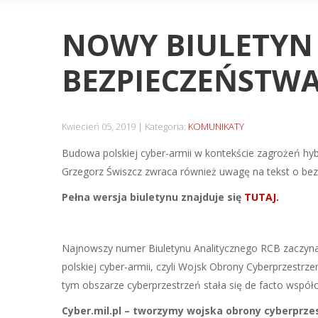
NOWY BIULETYN
BEZPIECZEŃSTWA 
Kwiecień 05, 2019
Kategoria:
KOMUNIKATY
Budowa polskiej cyber-armii w kontekście zagrożeń h
Grzegorz Świszcz zwraca również uwagę na tekst o bezp
Pełna wersja biuletynu znajduje się
TUTAJ.
Najnowszy numer Biuletynu Analitycznego RCB zaczyna 
polskiej cyber-armii, czyli Wojsk Obrony Cyberprzestr
tym obszarze cyberprzestrzeń stała się de facto wspó
Cyber.mil.pl – tworzymy wojska obrony cyberprze