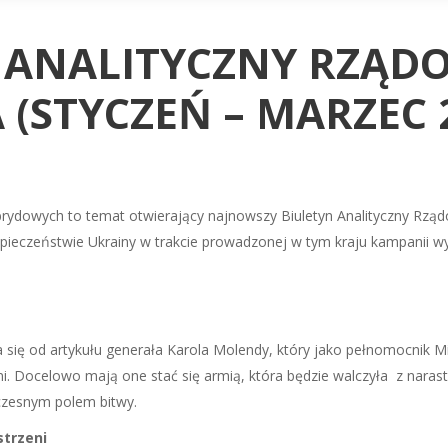
 ANALITYCZNY RZĄ
(STYCZEŃ – MARZEC 
ybrydowych to temat otwierający najnowszy Biuletyn Analityczny R
ieczeństwie Ukrainy w trakcie prowadzonej w tym kraju kampanii wyb
się od artykułu generała Karola Molendy, który jako pełnomocnik M
zeni. Docelowo mają one stać się armią, która będzie walczyła z na
łczesnym polem bitwy.
strzeni