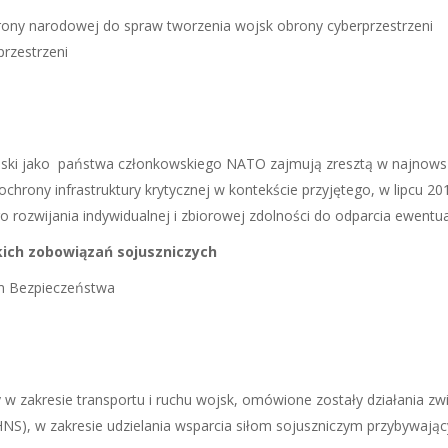
rony narodowej do spraw tworzenia wojsk obrony cyberprzestrzeni
rzestrzeni
ski jako państwa członkowskiego NATO zajmują zresztą w najnowszy
ochrony infrastruktury krytycznej w kontekście przyjętego, w lipcu 
rozwijania indywi­dualnej i zbiorowej zdolności do odparcia ewen­tu
skich zobowiązań sojuszniczych
m Bezpieczeństwa
ty w zakresie transportu i ruchu wojsk, omówione zostały działania 
S), w zakresie udzielania wsparcia siłom sojuszniczym przybywając