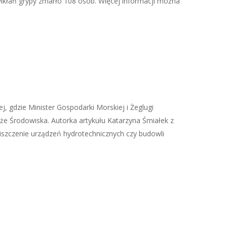
wikłań grypy zmarło 108 osób. Więcej informacji można
 gdzie Minister Gospodarki Morskiej i Żeglugi
że Środowiska. Autorka artykułu Katarzyna Śmiałek z
iszczenie urządzeń hydrotechnicznych czy budowli