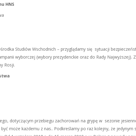
mu HNS
wa
Ośrodka Studiów Wschodnich – przyglądamy się sytuacji bezpieczeńst
kampanii wyborczej (wybory prezydenckie oraz do Rady Najwyższej)
y Rosji.
stwa
arnego, dotyczącym przebiegu zachorowań na grypę w sezonie jesi
h, być może każdemu z nas.. Podkreślamy po raz kolejny, że jedyny