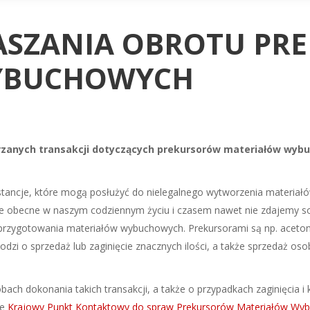
ASZANIA OBROTU PR
YBUCHOWYCH
rzanych transakcji dotyczących prekursorów materiałów wybuc
ancje, które mogą posłużyć do nielegalnego wytworzenia materiał
ie obecne w naszym codziennym życiu i czasem nawet nie zdajemy sob
przygotowania materiałów wybuchowych. Prekursorami są np. aceton
hodzi o sprzedaż lub zaginięcie znacznych ilości, a także sprzedaż
ach dokonania takich transakcji, a także o przypadkach zaginięcia i
je
Krajowy Punkt Kontaktowy do spraw Prekursorów Materiałów Wy