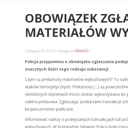
OBOWIĄZEK ZGŁ
MATERIAŁÓW W
Listopad 09, 2016
Kategoria:
PRAWO
Policja przypomina o obowiązku zgłaszania podej
znacznych ilości tego rodzaju substancji.
Czym są prekursory materiałów wybuchowych? To subst
ataków terrorystycznych. Prekursory (…) są powszechn
określonych stężeniach może zostać wykorzystana do 
saletra potasowa. Zgłaszając podejrzane transakcje (c
bezpieczeństwo publiczne.
Informować należy o podejrzanych transakcjach lub prób
wybuchowych. W Komendzie Głównej Policji funkcjonu