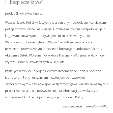
bezpieczeństwa”
podkreślił dyrektor Kubiak.
Wyższa Szkoła Policji w Szczytnie jest cenionym ośrodkiem kształcącym
policjantów w Polsce i na świecie. Uczelnia na co dzień współpracuje z
krajowymi uniwersytetami cywilnymi, m. in. z Uniwersytetem
Warszawskim, Uniwersytetem Warmińsko-Mazurskim, a także z
uczelniami prowadzonymi przez inne formacje mundurowe jak np. z
Akademią Sztuki Wojennej, Akademią Marynarki Wojennej w Gdyni czy
Wyższą Szkołą Sił Powietrznych w Dęblinie.
Istniejące w WSPol Policyjne Centrum Informacyjne udziela pomocy
jednostkom Policji oraz innym instytucjom państwowym i
samorządowym w zakresie specjalistycznych gałęzi wiedzy związanych z
pracą resortu, a także upowszechniania informacji pozwalających
rozwiązywać konkretne problemy w jednostkach Policji.
na podstawie materiałów WSPol