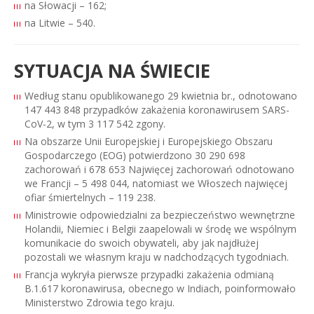
na Słowacji – 162;
na Litwie – 540.
SYTUACJA NA ŚWIECIE
Według stanu opublikowanego 29 kwietnia br., odnotowano
147 443 848 przypadków zakażenia koronawirusem SARS-
CoV-2, w tym 3 117 542 zgony.
Na obszarze Unii Europejskiej i Europejskiego Obszaru
Gospodarczego (EOG) potwierdzono 30 290 698
zachorowań i 678 653 Najwięcej zachorowań odnotowano
we Francji – 5 498 044, natomiast we Włoszech najwięcej
ofiar śmiertelnych – 119 238.
Ministrowie odpowiedzialni za bezpieczeństwo wewnętrzne
Holandii, Niemiec i Belgii zaapelowali w środę we wspólnym
komunikacie do swoich obywateli, aby jak najdłużej
pozostali we własnym kraju w nadchodzących tygodniach.
Francja wykryła pierwsze przypadki zakażenia odmianą
B.1.617 koronawirusa, obecnego w Indiach, poinformowało
Ministerstwo Zdrowia tego kraju.