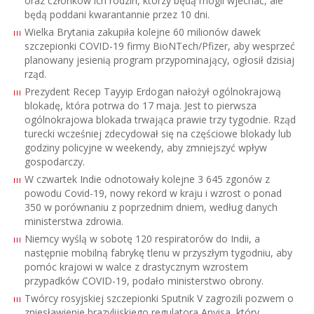
oraz członków ich rodzin, którzy będą mogli wjechać, ale
będą poddani kwarantannie przez 10 dni.
Wielka Brytania zakupiła kolejne 60 milionów dawek
szczepionki COVID-19 firmy BioNTech/Pfizer, aby wesprzeć
planowany jesienią program przypominający, ogłosił dzisiaj
rząd.
Prezydent Recep Tayyip Erdogan nałożył ogólnokrajową
blokadę, która potrwa do 17 maja. Jest to pierwsza
ogólnokrajowa blokada trwająca prawie trzy tygodnie. Rząd
turecki wcześniej zdecydował się na częściowe blokady lub
godziny policyjne w weekendy, aby zmniejszyć wpływ
gospodarczy.
W czwartek Indie odnotowały kolejne 3 645 zgonów z
powodu Covid-19, nowy rekord w kraju i wzrost o ponad
350 w porównaniu z poprzednim dniem, według danych
ministerstwa zdrowia.
Niemcy wyślą w sobotę 120 respiratorów do Indii, a
następnie mobilną fabrykę tlenu w przyszłym tygodniu, aby
pomóc krajowi w walce z drastycznym wzrostem
przypadków COVID-19, podało ministerstwo obrony.
Twórcy rosyjskiej szczepionki Sputnik V zagrozili pozwem o
zniesławienie brazylijskiego regulatora Anvisa, który