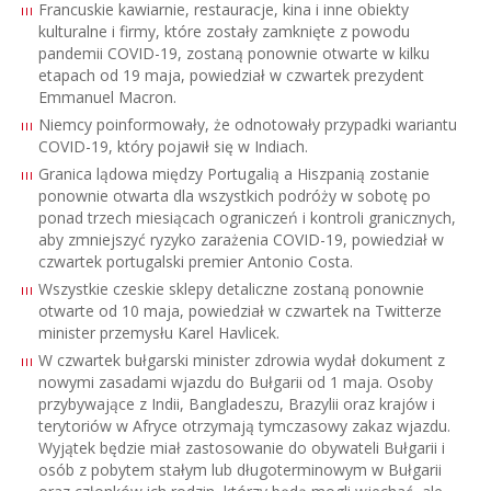
Francuskie kawiarnie, restauracje, kina i inne obiekty
kulturalne i firmy, które zostały zamknięte z powodu
pandemii COVID-19, zostaną ponownie otwarte w kilku
etapach od 19 maja, powiedział w czwartek prezydent
Emmanuel Macron.
Niemcy poinformowały, że odnotowały przypadki wariantu
COVID-19, który pojawił się w Indiach.
Granica lądowa między Portugalią a Hiszpanią zostanie
ponownie otwarta dla wszystkich podróży w sobotę po
ponad trzech miesiącach ograniczeń i kontroli granicznych,
aby zmniejszyć ryzyko zarażenia COVID-19, powiedział w
czwartek portugalski premier Antonio Costa.
Wszystkie czeskie sklepy detaliczne zostaną ponownie
otwarte od 10 maja, powiedział w czwartek na Twitterze
minister przemysłu Karel Havlicek.
W czwartek bułgarski minister zdrowia wydał dokument z
nowymi zasadami wjazdu do Bułgarii od 1 maja. Osoby
przybywające z Indii, Bangladeszu, Brazylii oraz krajów i
terytoriów w Afryce otrzymają tymczasowy zakaz wjazdu.
Wyjątek będzie miał zastosowanie do obywateli Bułgarii i
osób z pobytem stałym lub długoterminowym w Bułgarii