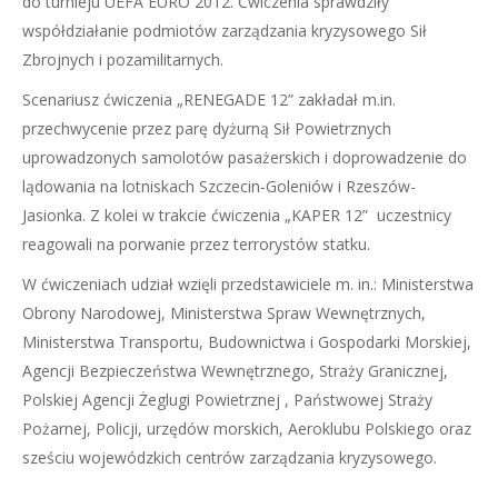
do turnieju UEFA EURO 2012. Ćwiczenia sprawdziły
współdziałanie podmiotów zarządzania kryzysowego Sił
Zbrojnych i pozamilitarnych.
Scenariusz ćwiczenia „RENEGADE 12” zakładał m.in.
przechwycenie przez parę dyżurną Sił Powietrznych
uprowadzonych samolotów pasażerskich i doprowadzenie do
lądowania na lotniskach Szczecin-Goleniów i Rzeszów-
Jasionka. Z kolei w trakcie ćwiczenia „KAPER 12” uczestnicy
reagowali na porwanie przez terrorystów statku.
W ćwiczeniach udział wzięli przedstawiciele m. in.: Ministerstwa
Obrony Narodowej, Ministerstwa Spraw Wewnętrznych,
Ministerstwa Transportu, Budownictwa i Gospodarki Morskiej,
Agencji Bezpieczeństwa Wewnętrznego, Straży Granicznej,
Polskiej Agencji Żeglugi Powietrznej , Państwowej Straży
Pożarnej, Policji, urzędów morskich, Aeroklubu Polskiego oraz
sześciu wojewódzkich centrów zarządzania kryzysowego.