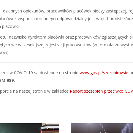
 dziennych opiekunów, pracowników placówek pieczy zastępczej, rej
 placówek wsparcia dziennego odpowiedzialny jest wójt, burmistrz/pr
 placówki.
, nazwisko dyrektora placówki oraz pracowników zgłaszających się 
ętych we wcześniejszej rejestracji pracowników (w formularzu wystar
ków).
przeciw COVID-19 są dostępne na stronie
www.gov.pl/szczepimysie
o
M 989.
orcie na naszej stronie w zakładce
Raport szczepień przeciwko CO