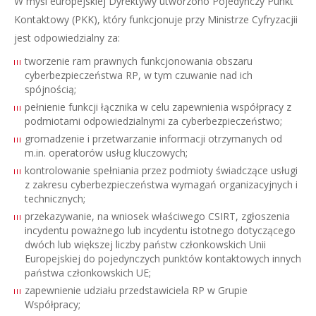
W myśl europejskiej Dyrektywy utworzono Pojedynczy Punkt
Kontaktowy (PKK), który funkcjonuje przy Ministrze Cyfryzacjii
jest odpowiedzialny za:
tworzenie ram prawnych funkcjonowania obszaru
cyberbezpieczeństwa RP, w tym czuwanie nad ich
spójnością;
pełnienie funkcji łącznika w celu zapewnienia współpracy z
podmiotami odpowiedzialnymi za cyberbezpieczeństwo;
gromadzenie i przetwarzanie informacji otrzymanych od
m.in. operatorów usług kluczowych;
kontrolowanie spełniania przez podmioty świadczące usługi
z zakresu cyberbezpieczeństwa wymagań organizacyjnych i
technicznych;
przekazywanie, na wniosek właściwego CSIRT, zgłoszenia
incydentu poważnego lub incydentu istotnego dotyczącego
dwóch lub większej liczby państw członkowskich Unii
Europejskiej do pojedynczych punktów kontaktowych innych
państwa członkowskich UE;
zapewnienie udziału przedstawiciela RP w Grupie
Współpracy;