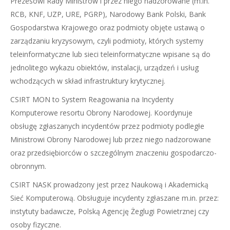
Prezesowi Rady Ministrów i przez niego nadzorowane (m.in.
RCB, KNF, UZP, URE, PGRP), Narodowy Bank Polski, Bank
Gospodarstwa Krajowego oraz podmioty objęte ustawą o
zarządzaniu kryzysowym, czyli podmioty, których systemy
teleinformatyczne lub sieci teleinformatyczne wpisane są do
jednolitego wykazu obiektów, instalacji, urządzeń i usług
wchodzących w skład infrastruktury krytycznej.
CSIRT MON to System Reagowania na Incydenty
Komputerowe resortu Obrony Narodowej. Koordynuje
obsługę zgłaszanych incydentów przez podmioty podległe
Ministrowi Obrony Narodowej lub przez niego nadzorowane
oraz przedsiębiorców o szczególnym znaczeniu gospodarczo-
obronnym.
CSIRT NASK prowadzony jest przez Naukową i Akademicką
Sieć Komputerową. Obsługuje incydenty zgłaszane m.in. przez:
instytuty badawcze, Polską Agencję Żeglugi Powietrznej czy
osoby fizyczne.