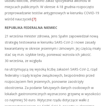
udziału kibiców, zniesiono zakaz spożywania alkoholu w
miejscach publicznych. W okresie 4-18 grudnia rozpoczęto
przeprowadzanie testów antygenowych w kierunku COVID-19
wśród nauczycieli.
[7]
REPUBLIKA FEDERALNA NIEMIEC
21 września minister zdrowia, Jens Spahn zapowiedział nową
strategię testowania w kierunku SARS-CoV-2 i nowe zasady
kwarantanny w okresie jesiennym i zimowym. Jej częścią miały
stać się m.in. szybkie testy, ponieważ wzrosła ich jakość.
30 września, ze względu
na utrzymującą się wysoką liczbę zakażeń SARS-CoV-2, rząd
federalny i rządy krajów związkowych, bezpośrednio przed
rozpoczęciem ferii jesiennych, ponownie zaostrzyły
obostrzenia. Za podanie fałszywych danych osobowych w
lokalach gastronomicznych wyznaczono grzywnę w wysokości
co najmniej 50 euro. Wytyczne rządu dotyczące walki z