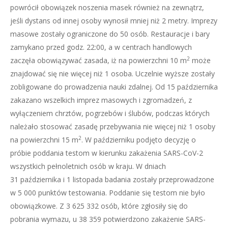
powrócił obowiązek noszenia masek również na zewnątrz,
jeśli dystans od innej osoby wynosił mniej niż 2 metry. Imprezy
masowe zostały ograniczone do 50 osób. Restauracje i bary
zamykano przed godz. 22:00, a w centrach handlowych
2
zaczęła obowiązywać zasada, iż na powierzchni 10 m
może
znajdować się nie więcej niż 1 osoba. Uczelnie wyższe zostały
zobligowane do prowadzenia nauki zdalnej. Od 15 października
zakazano wszelkich imprez masowych i zgromadzeń, z
wyłączeniem chrztów, pogrzebów i ślubów, podczas których
należało stosować zasadę przebywania nie więcej niż 1 osoby
2
na powierzchni 15 m
. W październiku podjęto decyzję o
próbie poddania testom w kierunku zakażenia SARS-CoV-2
wszystkich pełnoletnich osób w kraju. W dniach
31 października i 1 listopada badania zostały przeprowadzone
w 5 000 punktów testowania. Poddanie się testom nie było
obowiązkowe. Z 3 625 332 osób, które zgłosiły się do
pobrania wymazu, u 38 359 potwierdzono zakażenie SARS-