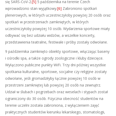
się SARS-CoV-2.
[5]
5 października na terenie Czech
wprowadzono stan wyjątkowy.
[6]
Zabroniono spotkań
plenerowych, w których uczestniczyłoby powyżej 20 osób oraz
spotkań w przestrzeniach zamkniętych, w których
uczestniczyłoby powyżej 10 osób. Wydarzenia sportowe miały
odbywać się bez udziału widzów, a wszelkie koncerty,
przedstawienia teatralne, festiwale i próby zostały odwołane.
9 października zamknięto obiekty sportowe, włączając baseny
i ośrodki spa, a także ogrody zoologiczne i kluby dziecięce.
Wyłączono publiczne punkty WiFi. Trzy dni później wszystkie
spotkania kulturalne, sportowe, socjalne czy religijne zostały
odwołane, jeśli gromadziłyby łącznie powyżej 10 osób w
przestrzeni zamkniętej lub powyżej 20 osób na zewnątrz.
Udział w ślubach i pogrzebach oraz weselach i stypach został
ograniczony do 30 osób. Fizyczna obecność studentów na
terenie uczelni została zabroniona, z wyłączeniem zajęć
praktycznych studentów kierunku lekarskiego, stomatologii,