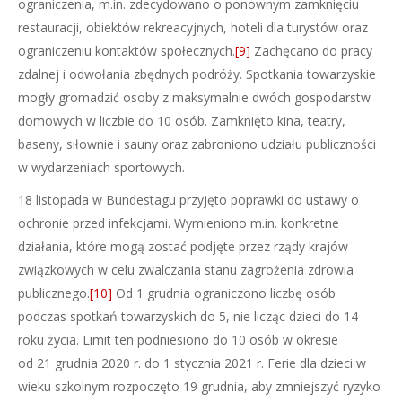
ograniczenia, m.in. zdecydowano o ponownym zamknięciu
restauracji, obiektów rekreacyjnych, hoteli dla turystów oraz
ograniczeniu kontaktów społecznych.
[9]
Zachęcano do pracy
zdalnej i odwołania zbędnych podróży. Spotkania towarzyskie
mogły gromadzić osoby z maksymalnie dwóch gospodarstw
domowych w liczbie do 10 osób. Zamknięto kina, teatry,
baseny, siłownie i sauny oraz zabroniono udziału publiczności
w wydarzeniach sportowych.
18 listopada w Bundestagu przyjęto poprawki do ustawy o
ochronie przed infekcjami. Wymieniono m.in. konkretne
działania, które mogą zostać podjęte przez rządy krajów
związkowych w celu zwalczania stanu zagrożenia zdrowia
publicznego.
[10]
Od 1 grudnia ograniczono liczbę osób
podczas spotkań towarzyskich do 5, nie licząc dzieci do 14
roku życia. Limit ten podniesiono do 10 osób w okresie
od 21 grudnia 2020 r. do 1 stycznia 2021 r. Ferie dla dzieci w
wieku szkolnym rozpoczęto 19 grudnia, aby zmniejszyć ryzyko