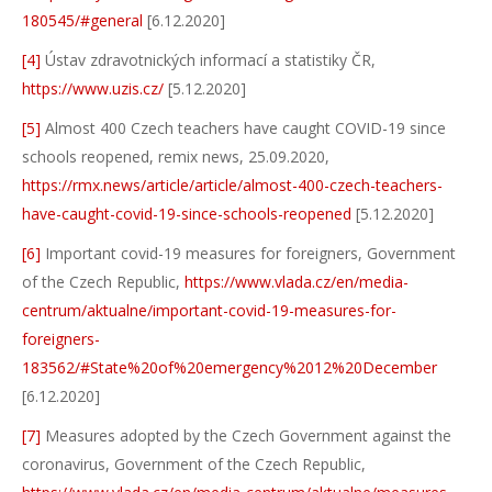
180545/#general
[6.12.2020]
[4]
Ústav zdravotnických informací a statistiky ČR,
https://www.uzis.cz/
[5.12.2020]
[5]
Almost 400 Czech teachers have caught COVID-19 since
schools reopened, remix news, 25.09.2020,
https://rmx.news/article/article/almost-400-czech-teachers-
have-caught-covid-19-since-schools-reopened
[5.12.2020]
[6]
Important covid-19 measures for foreigners, Government
of the Czech Republic,
https://www.vlada.cz/en/media-
centrum/aktualne/important-covid-19-measures-for-
foreigners-
183562/#State%20of%20emergency%2012%20December
[6.12.2020]
[7]
Measures adopted by the Czech Government against the
coronavirus, Government of the Czech Republic,