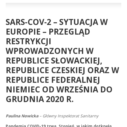
SARS-COV-2 – SYTUACJA W
EUROPIE – PRZEGLĄD
RESTRYKCJI
WPROWADZONYCH W
REPUBLICE SŁOWACKIEJ,
REPUBLICE CZESKIEJ ORAZ W
REPUBLICE FEDERALNEJ
NIEMIEC OD WRZEŚNIA DO
GRUDNIA 2020 R.
Paulina Nowicka
–
Główny Inspektorat Sanitarny
Pandemia COVID-19 trwa. Stopień, w jakim dotknęła