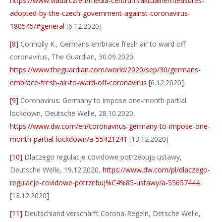
https://www.vlada.cz/en/media-centrum/aktualne/measures-
adopted-by-the-czech-government-against-coronavirus-
180545/#general
[6.12.2020]
[8]
Connolly K., Germans embrace fresh air to ward off
coronavirus, The Guardian, 30.09.2020,
https://www.theguardian.com/world/2020/sep/30/germans-
embrace-fresh-air-to-ward-off-coronavirus
[6.12.2020]
[9]
Coronavirus: Germany to impose one-month partial
lockdown, Deutsche Welle, 28.10.2020,
https://www.dw.com/en/coronavirus-germany-to-impose-one-
month-partial-lockdown/a-55421241
[13.12.2020]
[10]
Dlaczego regulacje covidowe potrzebują ustawy,
Deutsche Welle, 19.12.2020,
https://www.dw.com/pl/dlaczego-
regulacje-covidowe-potrzebuj%C4%85-ustawy/a-55657444
[13.12.2020]
[11]
Deutschland verschärft Corona-Regeln, Detsche Welle,