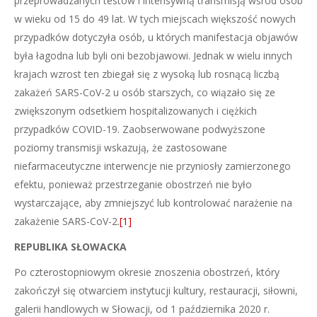
przeprowadzanych testów i intensywną transmisją wśród osób
w wieku od 15 do 49 lat. W tych miejscach większość nowych
przypadków dotyczyła osób, u których manifestacja objawów
była łagodna lub byli oni bezobjawowi. Jednak w wielu innych
krajach wzrost ten zbiegał się z wysoką lub rosnącą liczbą
zakażeń SARS-CoV-2 u osób starszych, co wiązało się ze
zwiększonym odsetkiem hospitalizowanych i ciężkich
przypadków COVID-19. Zaobserwowane podwyższone
poziomy transmisji wskazują, że zastosowane
niefarmaceutyczne interwencje nie przyniosły zamierzonego
efektu, ponieważ przestrzeganie obostrzeń nie było
wystarczające, aby zmniejszyć lub kontrolować narażenie na
zakażenie SARS-CoV-2.
[1]
REPUBLIKA SŁOWACKA
Po czterostopniowym okresie znoszenia obostrzeń, który
zakończył się otwarciem instytucji kultury, restauracji, siłowni,
galerii handlowych w Słowacji, od 1 października 2020 r.