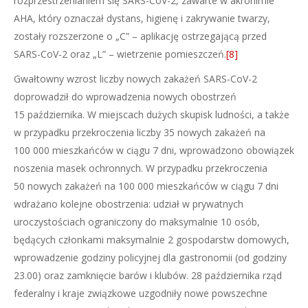
rozprzestrzenianiem się SARS-CoV-2, zawarte w akronimie
AHA, który oznaczał dystans, higienę i zakrywanie twarzy,
zostały rozszerzone o „C” – aplikację ostrzegającą przed
SARS-CoV-2 oraz „L” – wietrzenie pomieszczeń.
[8]
Gwałtowny wzrost liczby nowych zakażeń SARS-CoV-2
doprowadził do wprowadzenia nowych obostrzeń
15 października. W miejscach dużych skupisk ludności, a także
w przypadku przekroczenia liczby 35 nowych zakażeń na
100 000 mieszkańców w ciągu 7 dni, wprowadzono obowiązek
noszenia masek ochronnych. W przypadku przekroczenia
50 nowych zakażeń na 100 000 mieszkańców w ciągu 7 dni
wdrażano kolejne obostrzenia: udział w prywatnych
uroczystościach ograniczony do maksymalnie 10 osób,
będących członkami maksymalnie 2 gospodarstw domowych,
wprowadzenie godziny policyjnej dla gastronomii (od godziny
23.00) oraz zamknięcie barów i klubów. 28 października rząd
federalny i kraje związkowe uzgodniły nowe powszechne