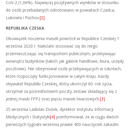
CoV-2 (1,06%). Najwięcej pozytywnych wyników w stosunku
do osób przebadanych odnotowano w powiatach Czadca,
Lubowla i Púchov.
[2]
REPUBLIKA CZESKA
Obowiązek noszenia masek powrócił w Republice Czeskiej 1
września 2020 r. Należało stosować się do niego
przemieszczając się transportem publicznym, przebywając
wewnątrz budynków (takich jak galerie handlowe, biura, urzędy
pocztowe). Nie obejmował osób przebywających w szkołach,
które rozpoczęły funkcjonowanie w całym kraju. Każdy
obywatel Republiki Czeskiej, który ukończył 60. rok życia,
otrzymał za pośrednictwem poczty zestaw składający się z
jednej maski FFP2 oraz pięciu masek twarzowych.
[3]
25 września Ladislav Dušek, dyrektor Instytutu Informacji
Medycznych i Statystyki
[4]
poinformował, że w ciągu dwóch
pierwszych tygodni września prawie 400 nauczycieli zakaziło