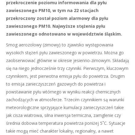
przekroczenie poziomu informowania dla pyłu
zawieszonego PM10, w tym na 22 stacjach
przekroczony został poziom alarmowy dla pyłu
zawieszonego PM10. Najwyższe stężenia pyłu
zawieszonego odnotowano w województwie śląskim.
Smog aerozolowy (zimowy) to zjawisko występowania
wysokich stężeń pyłu zawieszonego w powietrzu. Można go
zaobserwować głównie w okresie jesienno-zimowym. Składają
się na niego jednocześnie trzy czynniki. Pierwszym, kluczowym
czynnikiem, jest pierwotna emisja pyłu do powietrza. Drugim
to emisja zanieczyszczeń gazowych do powietrza i
powstawanie pyłu wtórnego w wyniku reakcji chemicznych
zachodzących w atmosferze. Trzecim czynnikiem są warunki
meteorologiczne sprzyjające kumulacji zanieczyszczeń takie
jak cisza wiatrowa, silna inwersja termiczna, zamglenie czy
średnia dobowa temperatura powietrza poniżej 5˚C. Sytuacje
takie mogą mieć charakter lokalny, regionalny, a nawet