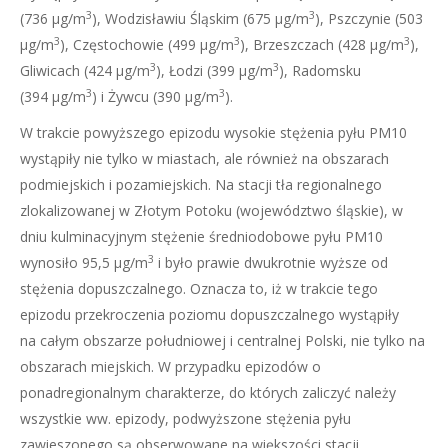
3
3
(736 µg/m
), Wodzisławiu Śląskim (675 µg/m
), Pszczynie (503
3
3
3
µg/m
), Częstochowie (499 µg/m
), Brzeszczach (428 µg/m
),
3
3
Gliwicach (424 µg/m
), Łodzi (399 µg/m
), Radomsku
3
3
(394 µg/m
) i Żywcu (390 µg/m
).
W trakcie powyższego epizodu wysokie stężenia pyłu PM10
wystąpiły nie tylko w miastach, ale również na obszarach
podmiejskich i pozamiejskich. Na stacji tła regionalnego
zlokalizowanej w Złotym Potoku (województwo śląskie), w
dniu kulminacyjnym stężenie średniodobowe pyłu PM10
3
wynosiło 95,5 µg/m
i było prawie dwukrotnie wyższe od
stężenia dopuszczalnego. Oznacza to, iż w trakcie tego
epizodu przekroczenia poziomu dopuszczalnego wystąpiły
na całym obszarze południowej i centralnej Polski, nie tylko na
obszarach miejskich. W przypadku epizodów o
ponadregionalnym charakterze, do których zaliczyć należy
wszystkie ww. epizody, podwyższone stężenia pyłu
zawieszonego są obserwowane na większości stacji