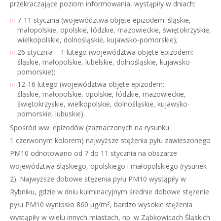
przekraczające poziom informowania, wystąpiły w dniach:
7-11 stycznia (województwa objęte epizodem: śląskie,
małopolskie, opolskie, łódzkie, mazowieckie, świętokrzyskie,
wielkopolskie, dolnośląskie, kujawsko-pomorskie);
26 stycznia – 1 lutego (województwa objęte epizodem:
śląskie, małopolskie, lubelskie, dolnośląskie, kujawsko-
pomorskie);
12-16 lutego (województwa objęte epizodem:
śląskie, małopolskie, opolskie, łódzkie, mazowieckie,
świętokrzyskie, wielkopolskie, dolnośląskie, kujawsko-
pomorskie, lubuskie).
Spośród ww. epizodów (zaznaczonych na rysunku
1 czerwonym kolorem) najwyższe stężenia pyłu zawieszonego
PM10 odnotowano od 7 do 11 stycznia na obszarze
województwa śląskiego, opolskiego i małopolskiego (rysunek
2). Najwyższe dobowe stężenia pyłu PM10 wystąpiły w
Rybniku, gdzie w dniu kulminacyjnym średnie dobowe stężenie
3
pyłu PM10 wyniosło 860 µg/m
, bardzo wysokie stężenia
wystąpiły w wielu innych miastach, np. w Ząbkowicach Śląskich