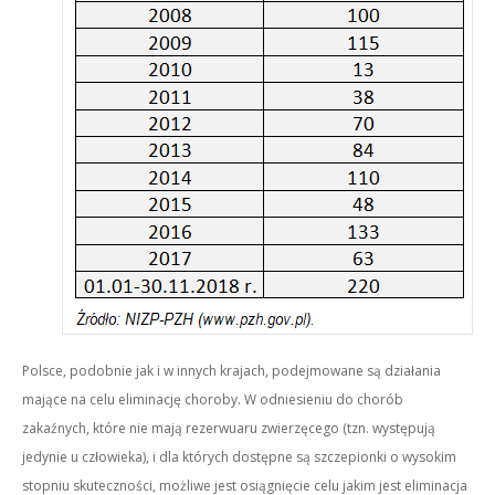
Polsce, podobnie jak i w innych krajach, podejmowane są działania
mające na celu eliminację choroby. W odniesieniu do chorób
zakaźnych, które nie mają rezerwuaru zwierzęcego (tzn. występują
jedynie u człowieka), i dla których dostępne są szczepionki o wysokim
stopniu skuteczności, możliwe jest osiągnięcie celu jakim jest eliminacja