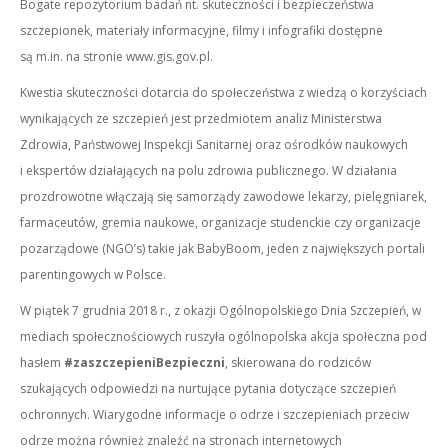
Bogate repozytorium badań nt. skuteczności i bezpieczeństwa
szczepionek, materiały informacyjne, filmy i infografiki dostępne
są m.in. na stronie www.gis.gov.pl.
Kwestia skuteczności dotarcia do społeczeństwa z wiedzą o korzyściach
wynikających ze szczepień jest przedmiotem analiz Ministerstwa
Zdrowia, Państwowej Inspekcji Sanitarnej oraz ośrodków naukowych
i ekspertów działających na polu zdrowia publicznego. W działania
prozdrowotne włączają się samorządy zawodowe lekarzy, pielęgniarek,
farmaceutów, gremia naukowe, organizacje studenckie czy organizacje
pozarządowe (NGO’s) takie jak BabyBoom, jeden z największych portali
parentingowych w Polsce.
W piątek 7 grudnia 2018 r., z okazji Ogólnopolskiego Dnia Szczepień, w
mediach społecznościowych ruszyła ogólnopolska akcja społeczna pod
hasłem
#zaszczepieniBezpieczni
, skierowana do rodziców
szukających odpowiedzi na nurtujące pytania dotyczące szczepień
ochronnych. Wiarygodne informacje o odrze i szczepieniach przeciw
odrze można również znaleźć na stronach internetowych