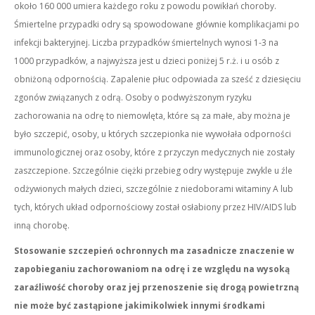
około 160 000 umiera każdego roku z powodu powikłań choroby.
Śmiertelne przypadki odry są spowodowane głównie komplikacjami po
infekcji bakteryjnej. Liczba przypadków śmiertelnych wynosi 1-3 na
1000 przypadków, a najwyższa jest u dzieci poniżej 5 r.ż. i u osób z
obniżoną odpornością. Zapalenie płuc odpowiada za sześć z dziesięciu
zgonów związanych z odrą. Osoby o podwyższonym ryzyku
zachorowania na odrę to niemowlęta, które są za małe, aby można je
było szczepić, osoby, u których szczepionka nie wywołała odporności
immunologicznej oraz osoby, które z przyczyn medycznych nie zostały
zaszczepione. Szczególnie ciężki przebieg odry występuje zwykle u źle
odżywionych małych dzieci, szczególnie z niedoborami witaminy A lub
tych, których układ odpornościowy został osłabiony przez HIV/AIDS lub
inną chorobę.
Stosowanie szczepień ochronnych ma zasadnicze znaczenie w
zapobieganiu zachorowaniom na odrę i ze względu na wysoką
zaraźliwość choroby oraz jej przenoszenie się drogą powietrzną
nie może być zastąpione jakimikolwiek innymi środkami