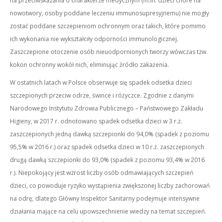
na przeciwskazania o charakterze medycznym (m.in. dzieci chore na
nowotwory, osoby poddane leczeniu immunosupresyjnemu) nie mogły
zostać poddane szczepieniom ochronnym oraz takich, które pomimo
ich wykonania nie wykształciły odporności immunologicznej.
Zaszczepione otoczenie osób nieuodpornionych tworzy wówczas tzw.
kokon ochronny wokół nich, eliminując źródło zakażenia.
W ostatnich latach w Polsce obserwuje się spadek odsetka dzieci
szczepionych przeciw odrze, śwince i różyczce. Zgodnie z danymi
Narodowego Instytutu Zdrowia Publicznego – Państwowego Zakładu
Higieny, w 2017 r. odnotowano spadek odsetka dzieci w 3 r.ż.
zaszczepionych jedną dawką szczepionki do 94,0% (spadek z poziomu
95,5% w 2016 r.) oraz spadek odsetka dzieci w 10 r.ż. zaszczepionych
drugą dawką szczepionki do 93,0% (spadek z poziomu 93,4% w 2016
r.). Niepokojący jest wzrost liczby osób odmawiających szczepień
dzieci, co powoduje ryzyko wystąpienia zwiększonej liczby zachorowań
na odrę, dlatego Główny Inspektor Sanitarny podejmuje intensywne
działania mające na celu upowszechnienie wiedzy na temat szczepień.