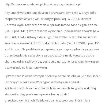
http://szczepienia.pzh.gov.pl, http://zaszczepsiewiedza.pl.
Aby umożliwić skuteczne działania przeciwepidemiczne w przypadku
rozprzestrzeniania się wirusa odry w populacji, w 2016 r. Minister
Zdrowia wydał rozporządzenie w sprawie metod zapobiegania odrze
(Dz. U. poz. 1418), które stanowi wykonanie upoważnienia zawartego w
art. 3 ust. 4 pkt 2 ustawy z dnia 5 grudnia 2008 r. o zapobieganiu oraz
zwalczaniu zakażeń i chorób zakaźnych u ludzi (Dz. U. z 2018 r. poz. 151,
z późn. zm.). Na podstawie przepisów tego rozporządzenia, przeciwko
odrze bezpłatnie szczepione są osoby, które miały kontakt z osobą
chorą na odrę, czyli były bezpośrednio narażone na zakażenie wirusem,
bez względu na kryterium wieku.
System finansowania szczepień przeciw odrze nie obejmuje osób, które
ukończyły 18. rok życia. W przypadku wystąpienia ognisk
epidemicznych, brak nieodpłatnych szczepień dla tej grupy wiekowej
stanowił istotny problem w prowadzeniu działań
przeciwepidemicznych. Każda osoba nieszczepiona, która miała