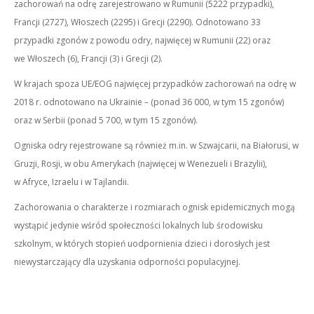
zachorowań na odrę zarejestrowano w Rumunii (5222 przypadki),
Francji (2727), Włoszech (2295) i Grecji (2290). Odnotowano 33
przypadki zgonów z powodu odry, najwięcej w Rumunii (22) oraz
we Włoszech (6), Francji (3) i Grecji (2).
W krajach spoza UE/EOG najwięcej przypadków zachorowań na odrę w
2018 r. odnotowano na Ukrainie – (ponad 36 000, w tym 15 zgonów)
oraz w Serbii (ponad 5 700, w tym 15 zgonów).
Ogniska odry rejestrowane są również m.in. w Szwajcarii, na Białorusi, w
Gruzji, Rosji, w obu Amerykach (najwięcej w Wenezueli i Brazylii),
w Afryce, Izraelu i w Tajlandii.
Zachorowania o charakterze i rozmiarach ognisk epidemicznych mogą
wystąpić jedynie wśród społeczności lokalnych lub środowisku
szkolnym, w których stopień uodpornienia dzieci i dorosłych jest
niewystarczający dla uzyskania odporności populacyjnej.