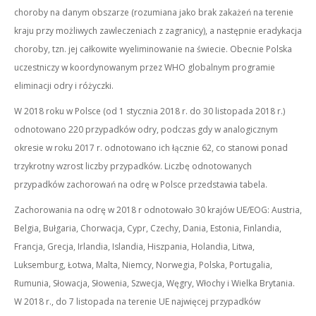
choroby na danym obszarze (rozumiana jako brak zakażeń na terenie
kraju przy możliwych zawleczeniach z zagranicy), a następnie eradykacja
choroby, tzn. jej całkowite wyeliminowanie na świecie. Obecnie Polska
uczestniczy w koordynowanym przez WHO globalnym programie
eliminacji odry i różyczki.
W 2018 roku w Polsce (od 1 stycznia 2018 r. do 30 listopada 2018 r.)
odnotowano 220 przypadków odry, podczas gdy w analogicznym
okresie w roku 2017 r. odnotowano ich łącznie 62, co stanowi ponad
trzykrotny wzrost liczby przypadków. Liczbę odnotowanych
przypadków zachorowań na odrę w Polsce przedstawia tabela.
Zachorowania na odrę w 2018 r odnotowało 30 krajów UE/EOG: Austria,
Belgia, Bułgaria, Chorwacja, Cypr, Czechy, Dania, Estonia, Finlandia,
Francja, Grecja, Irlandia, Islandia, Hiszpania, Holandia, Litwa,
Luksemburg, Łotwa, Malta, Niemcy, Norwegia, Polska, Portugalia,
Rumunia, Słowacja, Słowenia, Szwecja, Węgry, Włochy i Wielka Brytania.
W 2018 r., do 7 listopada na terenie UE najwięcej przypadków