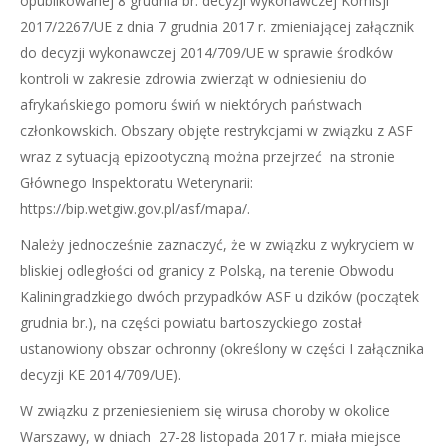
opublikowanej 8 grudnia br. decyzji wykonawczej Komisji
2017/2267/UE z dnia 7 grudnia 2017 r. zmieniającej załącznik
do decyzji wykonawczej 2014/709/UE w sprawie środków
kontroli w zakresie zdrowia zwierząt w odniesieniu do
afrykańskiego pomoru świń w niektórych państwach
członkowskich. Obszary objęte restrykcjami w związku z ASF
wraz z sytuacją epizootyczną można przejrzeć na stronie
Głównego Inspektoratu Weterynarii:
https://bip.wetgiw.gov.pl/asf/mapa/.
Należy jednocześnie zaznaczyć, że w związku z wykryciem w
bliskiej odległości od granicy z Polską, na terenie Obwodu
Kaliningradzkiego dwóch przypadków ASF u dzików (początek
grudnia br.), na części powiatu bartoszyckiego został
ustanowiony obszar ochronny (określony w części I załącznika
decyzji KE 2014/709/UE).
W związku z przeniesieniem się wirusa choroby w okolice
Warszawy, w dniach 27-28 listopada 2017 r. miała miejsce