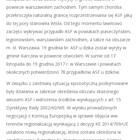
powiecie warszawskim zachodnim. Tym samym choroba
przekroczyła naturalną granicę rozprzestrzeniania się ASF jaką
do tej pory stanowiła Wisła. Od tego momentu lawinowo
zaczęto wykrywać przypadki ASF w powiatach piaseczyńskim,
legionowskim, warszawskim zachodnim, a także na obszarze
m. st. Warszawa. 19 grudnia br. ASF u dzika został wyryty w
gminie Karczew w powiecie otwockim. W sumie od 17
listopada do 19 grudnia 2017 r. w Warszawie i powiatach
okolicznych potwierdzono 78 przypadków ASF u dzików.
W związku z zaistniałą sytuacją epizootyczną podejmowane
były działania w zakresie określenia obszaru skażonego
wirusem ASF i wdrożenia środków wynikających z art. 15
Dyrektywy Rady 2002/60/WE. W wyniku prowadzonych
negocjacji z Komisją Europejską w sprawie objęcia ww.
terenów regionalizacją wynikającą z decyzji KE 2014/709/UE
ustalono nową regionalizację, która została określona w