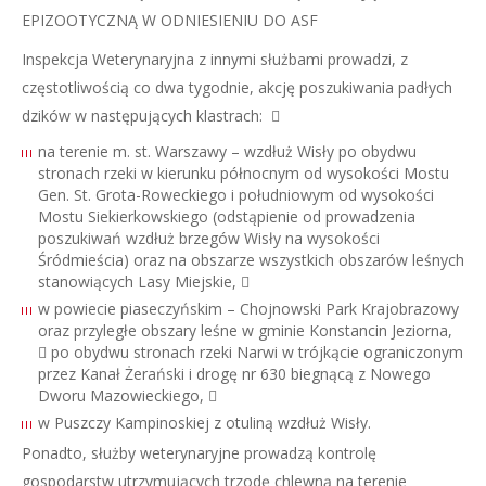
EPIZOOTYCZNĄ W ODNIESIENIU DO ASF
Inspekcja Weterynaryjna z innymi służbami prowadzi, z
częstotliwością co dwa tygodnie, akcję poszukiwania padłych
dzików w następujących klastrach: 
na terenie m. st. Warszawy – wzdłuż Wisły po obydwu
stronach rzeki w kierunku północnym od wysokości Mostu
Gen. St. Grota-Roweckiego i południowym od wysokości
Mostu Siekierkowskiego (odstąpienie od prowadzenia
poszukiwań wzdłuż brzegów Wisły na wysokości
Śródmieścia) oraz na obszarze wszystkich obszarów leśnych
stanowiących Lasy Miejskie, 
w powiecie piaseczyńskim – Chojnowski Park Krajobrazowy
oraz przyległe obszary leśne w gminie Konstancin Jeziorna,
 po obydwu stronach rzeki Narwi w trójkącie ograniczonym
przez Kanał Żerański i drogę nr 630 biegnącą z Nowego
Dworu Mazowieckiego, 
w Puszczy Kampinoskiej z otuliną wzdłuż Wisły.
Ponadto, służby weterynaryjne prowadzą kontrolę
gospodarstw utrzymujących trzodę chlewną na terenie