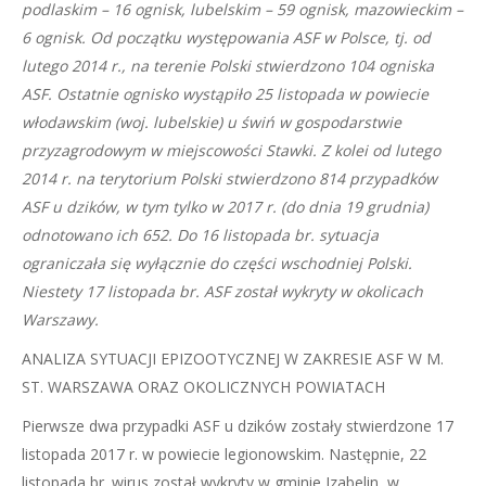
podlaskim – 16 ognisk, lubelskim – 59 ognisk, mazowieckim –
6 ognisk. Od początku występowania ASF w Polsce, tj. od
lutego 2014 r., na terenie Polski stwierdzono 104 ogniska
ASF. Ostatnie ognisko wystąpiło 25 listopada w powiecie
włodawskim (woj. lubelskie) u świń w gospodarstwie
przyzagrodowym w miejscowości Stawki. Z kolei od lutego
2014 r. na terytorium Polski stwierdzono 814 przypadków
ASF u dzików, w tym tylko w 2017 r. (do dnia 19 grudnia)
odnotowano ich 652. Do 16 listopada br. sytuacja
ograniczała się wyłącznie do części wschodniej Polski.
Niestety 17 listopada br. ASF został wykryty w okolicach
Warszawy.
ANALIZA SYTUACJI EPIZOOTYCZNEJ W ZAKRESIE ASF W M.
ST. WARSZAWA ORAZ OKOLICZNYCH POWIATACH
Pierwsze dwa przypadki ASF u dzików zostały stwierdzone 17
listopada 2017 r. w powiecie legionowskim. Następnie, 22
listopada br. wirus został wykryty w gminie Izabelin, w