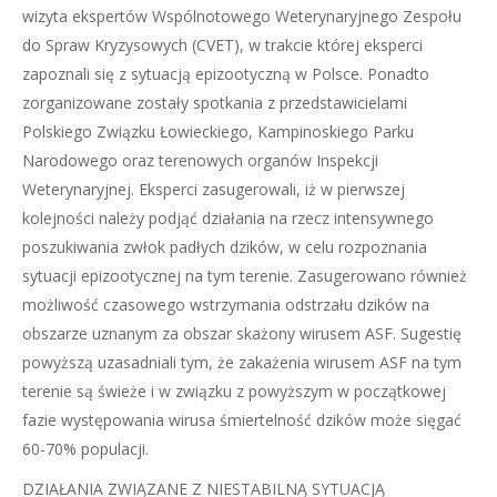
wizyta ekspertów Wspólnotowego Weterynaryjnego Zespołu
do Spraw Kryzysowych (CVET), w trakcie której eksperci
zapoznali się z sytuacją epizootyczną w Polsce. Ponadto
zorganizowane zostały spotkania z przedstawicielami
Polskiego Związku Łowieckiego, Kampinoskiego Parku
Narodowego oraz terenowych organów Inspekcji
Weterynaryjnej. Eksperci zasugerowali, iż w pierwszej
kolejności należy podjąć działania na rzecz intensywnego
poszukiwania zwłok padłych dzików, w celu rozpoznania
sytuacji epizootycznej na tym terenie. Zasugerowano również
możliwość czasowego wstrzymania odstrzału dzików na
obszarze uznanym za obszar skażony wirusem ASF. Sugestię
powyższą uzasadniali tym, że zakażenia wirusem ASF na tym
terenie są świeże i w związku z powyższym w początkowej
fazie występowania wirusa śmiertelność dzików może sięgać
60-70% populacji.
DZIAŁANIA ZWIĄZANE Z NIESTABILNĄ SYTUACJĄ