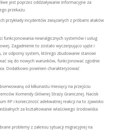
iwe jest poprzez oddziaływanie informacyjne za
ego przekazu.
ch przykłady incydentów związanych z próbami ataków
ci funkcjonowania newralgicznych systemów i usług
wowej. Zagadnienie to zostało wyczerpująco ujęte i
, że odporny system, którego zbudowanie stanowi
ywać się do nowych warunków, funkcjonować zgodnie
nia. Dodatkowo powinien charakteryzować
obserwowaną od kilkunastu miesięcy na przejściu
ziemców Komendy Głównej Straży Granicznej. Nacisk
ium RP i konieczność adekwatnej reakcji na to zjawisko
iedzialnych za kształtowanie właściwego środowiska
ybrane problemy z zakresu sytuacji migracyjnej na