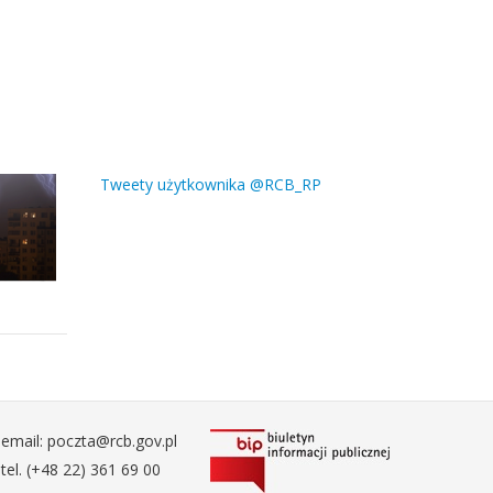
Tweety użytkownika @RCB_RP
email: poczta@rcb.gov.pl
tel. (+48 22) 361 69 00