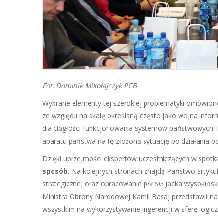
Fot. Dominik Mikołajczyk RCB
Wybrane elementy tej szerokiej problematyki omówion
ze względu na skalę określaną często jako wojna info
dla ciągłości funkcjonowania systemów państwowych. D
aparatu państwa na tę złożoną sytuację po działania p
Dzięki uprzejmości ekspertów uczestniczących w spotk
sposób.
Na kolejnych stronach znajdą Państwo artykuł
strategicznej oraz opracowanie płk SG Jacka Wysokińsk
Ministra Obrony Narodowej Kamil Basaj przedstawił n
wszystkim na wykorzystywanie ingerencji w sferę logicz