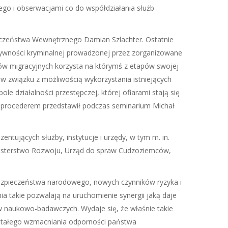
ego i obserwacjami co do współdziałania służb
ieczeństwa Wewnętrznego Damian Szlachter. Ostatnie
ktywności kryminalnej prowadzonej przez zorganizowane
aków migracyjnych korzysta na którymś z etapów swojej
w związku z możliwością wykorzystania istniejących
le działalności przestępczej, której ofiarami stają się
i z procederem przedstawił podczas seminarium Michał
tujących służby, instytucje i urzędy, w tym m. in.
inisterstwo Rozwoju, Urząd do spraw Cudzoziemców,
bezpieczeństwa narodowego, nowych czynników ryzyka i
 takie pozwalają na uruchomienie synergii jaką daje
tów naukowo-badawczych. Wydaje się, że właśnie takie
k stałego wzmacniania odporności państwa