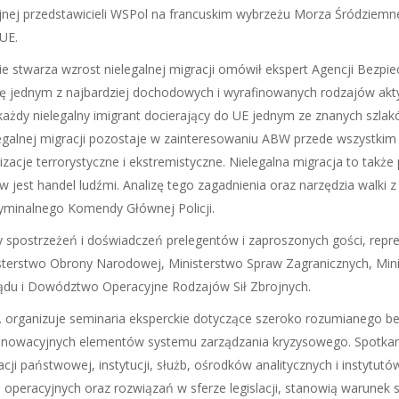
yjnej przedstawicieli WSPol na francuskim wybrzeżu Morza Śródziemn
UE.
 stwarza wzrost nielegalnej migracji omówił ekspert Agencji Bezp
 się jednym z najbardziej dochodowych i wyrafinowanych rodzajów a
e każdy nielegalny imigrant docierający do UE jednym ze znanych szl
egalnej migracji pozostaje w zainteresowaniu ABW przede wszystkim 
acje terrorystyczne i ekstremistyczne. Nielegalna migracja to także po
ów jest handel ludźmi. Analizę tego zagadnienia oraz narzędzia walk
ryminalnego Komendy Głównej Policji.
postrzeżeń i doświadczeń prelegentów i zaproszonych gości, reprezen
nisterstwo Obrony Narodowej, Ministerstwo Spraw Zagranicznych, M
du i Dowództwo Operacyjne Rodzajów Sił Zbrojnych.
. organizuje seminaria eksperckie dotyczące szeroko rozumianego 
nnowacyjnych elementów systemu zarządzania kryzysowego. Spotkania
cji państwowej, instytucji, służb, ośrodków analitycznych i instytu
 operacyjnych oraz rozwiązań w sferze legislacji, stanowią warune