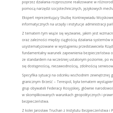
poprzez działania rozproszone realizowane w różnoro
pomocą narzędzi socjotechnicznych, językowych mech
Ekspert reprezentujący Służbę Kontrwywiadu Wojskowe
informatycznych na urzędy i instytucje administracji pa
Z tematem tym wiąże się wyzwanie, jakim jest wzmacni
oraz zależności między ciągłością działania systemów in
usystematyzowane w wystąpieniu przedstawiciela Rząd
fundamentalny warunek zapewnienia bezpieczeństwa ob
ze standardem na wcześniej ustalonym poziomie, po 
się dostępnością, niezawodnością, zdolnością serwis
Specyfika sytuacji na odcinku wschodnim zewnętrznej g
granicznym Brześć – Terespol, była tematem wystąpie
grup obywateli Federacji Rosyjskiej, głównie narodowo
w skomplikowanych warunkach geopolitycznych i prawny
bezpieczeństwa.
Z kolei Jarosław Truchan z Instytutu Bezpieczeństwa i P