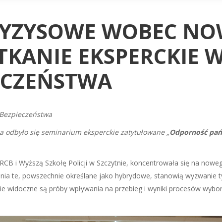
RYZYSOWE WOBEC NO
TKANIE EKSPERCKIE
ECZEŃSTWA
Bezpieczeństwa
 odbyło się seminarium eksperckie zatytułowane „
Odporność pańs
B i Wyższą Szkołę Policji w Szczytnie, koncentrowała się na nowego
ia te, powszechnie określane jako hybrydowe, stanowią wyzwanie ty
ie widoczne są próby wpływania na przebieg i wyniki procesów wyborc