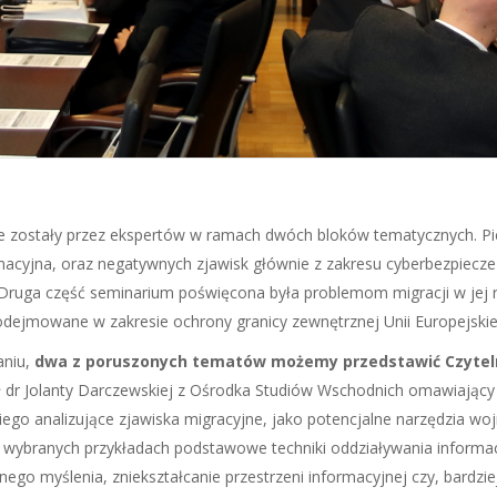
e zostały przez ekspertów w ramach dwóch bloków tematycznych. Pi
rmacyjna, oraz negatywnych zjawisk głównie z zakresu cyberbezpiecz
ruga część seminarium poświęcona była problemom migracji w jej ró
odejmowane w zakresie ochrony granicy zewnętrznej Unii Europejskie
aniu,
dwa z poruszonych tematów możemy przedstawić Czyteln
 dr Jolanty Darczewskiej z Ośrodka Studiów Wschodnich omawiający za
iego analizujące zjawiska migracyjne, jako potencjalne narzędzia w
a wybranych przykładach podstawowe techniki oddziaływania inform
nego myślenia, zniekształcanie przestrzeni informacyjnej czy, bardz