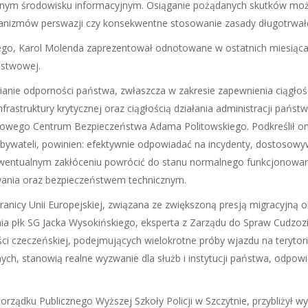
dnym środowisku informacyjnym. Osiąganie pożądanych skutków możl
anizmów perswazji czy konsekwentne stosowanie zasady długotrwał
go, Karol Molenda zaprezentował odnotowane w ostatnich miesiąca
ństwowej.
anie odporności państwa, zwłaszcza w zakresie zapewnienia ciągłoś
frastruktury krytycznej oraz ciągłością działania administracji państ
owego Centrum Bezpieczeństwa Adama Politowskiego. Podkreślił on
ywateli, powinien: efektywnie odpowiadać na incydenty, dostosow
ewentualnym zakłóceniu powrócić do stanu normalnego funkcjonowa
owania oraz bezpieczeństwem technicznym.
ranicy Unii Europejskiej, związana ze zwiększoną presją migracyjną 
nia płk SG Jacka Wysokińskiego, eksperta z Zarządu do Spraw Cudzo
ści czeczeńskiej, podejmujących wielokrotne próby wjazdu na terytor
ch, stanowią realne wyzwanie dla służb i instytucji państwa, odpow
orządku Publicznego Wyższej Szkoły Policji w Szczytnie, przybliżył w