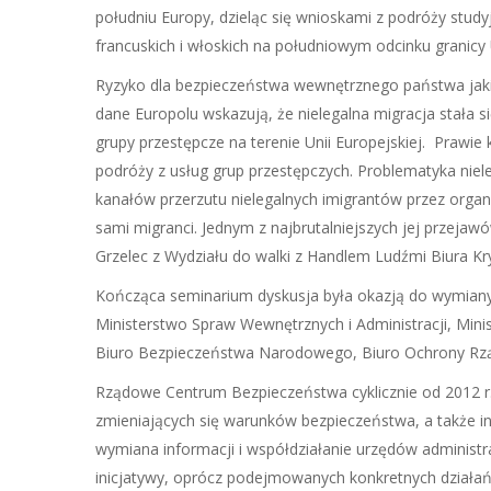
południu Europy, dzieląc się wnioskami z podróży stud
francuskich i włoskich na południowym odcinku granicy 
Ryzyko dla bezpieczeństwa wewnętrznego państwa jakie
dane Europolu wskazują, że nielegalna migracja stała
grupy przestępcze na terenie Unii Europejskiej. Prawi
podróży z usług grup przestępczych. Problematyka niel
kanałów przerzutu nielegalnych imigrantów przez organiz
sami migranci. Jednym z najbrutalniejszych jej przejaw
Grzelec z Wydziału do walki z Handlem Ludźmi Biura K
Kończąca seminarium dyskusja była okazją do wymiany s
Ministerstwo Spraw Wewnętrznych i Administracji, Mi
Biuro Bezpieczeństwa Narodowego, Biuro Ochrony Rzą
Rządowe Centrum Bezpieczeństwa cyklicznie od 2012 r
zmieniających się warunków bezpieczeństwa, a także i
wymiana informacji i współdziałanie urzędów administra
inicjatywy, oprócz podejmowanych konkretnych działań