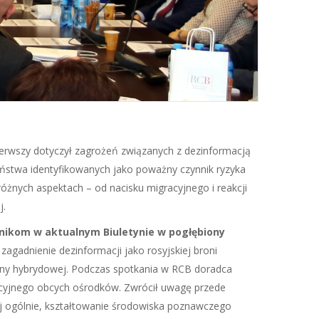
erwszy dotyczył zagrożeń związanych z dezinformacją
eństwa identyfikowanych jako poważny czynnik ryzyka
żnych aspektach – od nacisku migracyjnego i reakcji
j.
ikom w aktualnym Biuletynie w pogłębiony
gadnienie dezinformacji jako rosyjskiej broni
ojny hybrydowej. Podczas spotkania w RCB doradca
acyjnego obcych ośrodków. Zwrócił uwagę przede
iej ogólnie, kształtowanie środowiska poznawczego