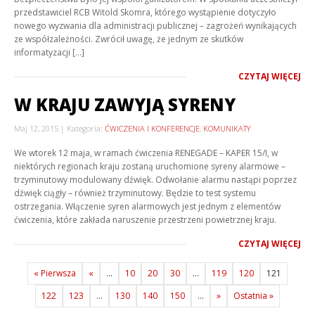
przedstawiciel RCB Witold Skomra, którego wystąpienie dotyczyło
nowego wyzwania dla administracji publicznej – zagrożeń wynikających
ze współzależności. Zwrócił uwagę, że jednym ze skutków
informatyzacji […]
CZYTAJ WIĘCEJ
W KRAJU ZAWYJĄ SYRENY
Maj 12, 2015
Kategoria:
ĆWICZENIA I KONFERENCJE
,
KOMUNIKATY
We wtorek 12 maja, w ramach ćwiczenia RENEGADE – KAPER 15/I, w
niektórych regionach kraju zostaną uruchomione syreny alarmowe –
trzyminutowy modulowany dźwięk. Odwołanie alarmu nastąpi poprzez
dźwięk ciągły – również trzyminutowy. Będzie to test systemu
ostrzegania. Włączenie syren alarmowych jest jednym z elementów
ćwiczenia, które zakłada naruszenie przestrzeni powietrznej kraju.
CZYTAJ WIĘCEJ
« Pierwsza
«
...
10
20
30
...
119
120
121
122
123
...
130
140
150
...
»
Ostatnia »