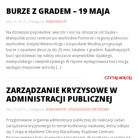
BURZE Z GRADEM – 19 MAJA
Maj 19, 2015
Kategoria:
KOMUNIKATY
Na dzisiejsze popołudnie, wieczór i noc na obszarze od Śląska i
Małopolski przez centrum po wschodnie Pomorze i regiony północno-
wschodnie, Instytut Meteorologii i Gospodarki Wodnej prognozuje
burze z opadami deszczu do 25 mm, lokalnie z gradem. Najsilniejszych
burz spodziewać się należy obszarze województw: śląskiego,
małopolskiego i świętokrzyskiego W rejonie występowania burz mogą
wystąpić miejscowe wzrosty […]
CZYTAJ WIĘCEJ
ZARZĄDZANIE KRYZYSOWE W
ADMINISTRACJI PUBLICZNEJ
Maj 14, 2015
Kategoria:
KOMUNIKATY
,
ZARZĄDZANIE KRYZYSOWE
Przygotowanie organów administracji publicznej do realizacji zadań
zarządzania kryzysowego to temat konferencji naukowej, która odbyła
się 7 maja w Akademii Obrony Narodowej. Rządowe Centrum
Bezpieczeństwa było jej współorganizatorem. W spotkaniu uczestniczył