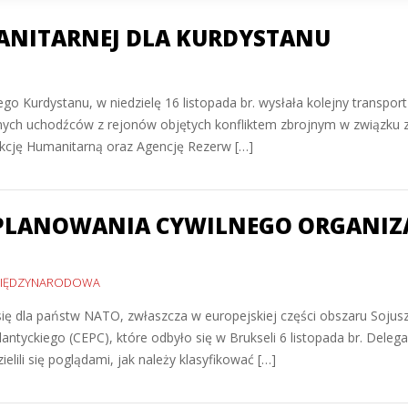
ANITARNEJ DLA KURDYSTANU
go Kurdystanu, w niedzielę 16 listopada br. wysłała kolejny transpor
ych uchodźców z rejonów objętych konfliktem zbrojnym w związku z 
Akcję Humanitarną oraz Agencję Rezerw […]
 PLANOWANIA CYWILNEGO ORGANIZA
MIĘDZYNARODOWA
się dla państw NATO, zwłaszcza w europejskiej części obszaru Sojus
tyckiego (CEPC), które odbyło się w Brukseli 6 listopada br. Delegac
lili się poglądami, jak należy klasyfikować […]