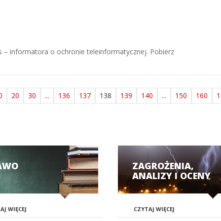
 informatora o ochronie teleinformatycznej. Pobierz
0
20
30
...
136
137
138
139
140
...
150
160
1
AWO
ZAGROŻENIA,
ANALIZY I OCENY
AJ WIĘCEJ
CZYTAJ WIĘCEJ