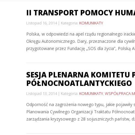
II TRANSPORT POMOCY HUM
Listopad 16, 2014
Kategoria:
KOMUNIKATY
Polska, w odpowiedzi na apel rządu regionalnego irackie
Okręgu Autonomicznego. Dary, przeznaczone dla cywiln
przygotowane przez Fundację „SOS dla życia”, Polską 
SESJA PLENARNA KOMITETU
PÓŁNOCNOATLANTYCKIEGO
Listopad 13, 2014
Kategoria:
KOMUNIKATY
,
WSPÓŁPRACA 
Odporność na zagrożenia nowego typu, jakie pojawiły 
Planowania Cywilnego Organizacji Traktatu Północnoatlan
zarządzania kryzysowego z 28 sojuszniczych państw, dzie