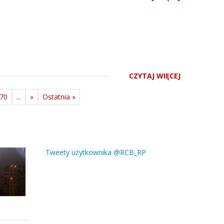
CZYTAJ WIĘCEJ
70
...
»
Ostatnia »
Tweety użytkownika @RCB_RP