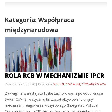
Kategoria: Współpraca
międzynarodowa
ROLA RCB W MECHANIZMIE IPCR
Październik 16, 2020
Kategoria:
WSPÓŁPRACA MIĘDZYNARODOWA
Z uwagi na wzrastającą liczbę zachorowań z powodu wirusa
SARS- CoV- 2, w styczniu br. został aktywowany unijny
mechanizm reagowania kryzysowego (Integrated Political
Crisis Response, IPCR). Jest on ważnym instrumentem przy