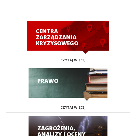
CENTRA
ZARZĄDZANIA
KRYZYSOWEGO
CZYTAJ WIĘCEJ
PRAWO
CZYTAJ WIĘCEJ
ZAGROŻENIA,
ANALIZY I OCENY