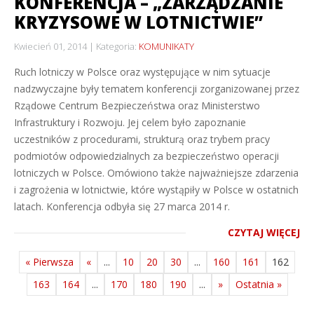
KONFERENCJA – „ZARZĄDZANIE
KRYZYSOWE W LOTNICTWIE”
Kwiecień 01, 2014
Kategoria:
KOMUNIKATY
Ruch lotniczy w Polsce oraz występujące w nim sytuacje
nadzwyczajne były tematem konferencji zorganizowanej przez
Rządowe Centrum Bezpieczeństwa oraz Ministerstwo
Infrastruktury i Rozwoju. Jej celem było zapoznanie
uczestników z procedurami, strukturą oraz trybem pracy
podmiotów odpowiedzialnych za bezpieczeństwo operacji
lotniczych w Polsce. Omówiono także najważniejsze zdarzenia
i zagrożenia w lotnictwie, które wystąpiły w Polsce w ostatnich
latach. Konferencja odbyła się 27 marca 2014 r.
CZYTAJ WIĘCEJ
« Pierwsza
«
...
10
20
30
...
160
161
162
163
164
...
170
180
190
...
»
Ostatnia »