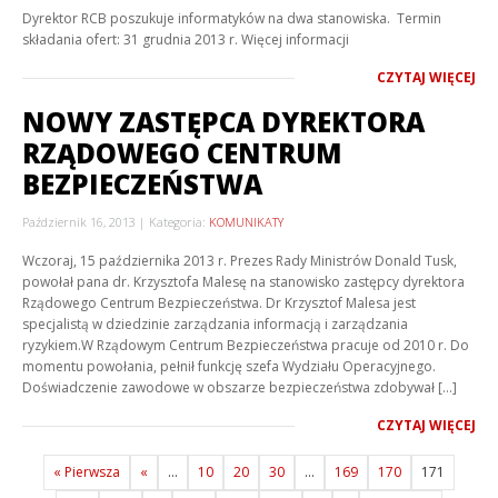
Dyrektor RCB poszukuje informatyków na dwa stanowiska. Termin
składania ofert: 31 grudnia 2013 r. Więcej informacji
CZYTAJ WIĘCEJ
NOWY ZASTĘPCA DYREKTORA
RZĄDOWEGO CENTRUM
BEZPIECZEŃSTWA
Październik 16, 2013
Kategoria:
KOMUNIKATY
Wczoraj, 15 października 2013 r. Prezes Rady Ministrów Donald Tusk,
powołał pana dr. Krzysztofa Malesę na stanowisko zastępcy dyrektora
Rządowego Centrum Bezpieczeństwa. Dr Krzysztof Malesa jest
specjalistą w dziedzinie zarządzania informacją i zarządzania
ryzykiem.W Rządowym Centrum Bezpieczeństwa pracuje od 2010 r. Do
momentu powołania, pełnił funkcję szefa Wydziału Operacyjnego.
Doświadczenie zawodowe w obszarze bezpieczeństwa zdobywał […]
CZYTAJ WIĘCEJ
« Pierwsza
«
...
10
20
30
...
169
170
171