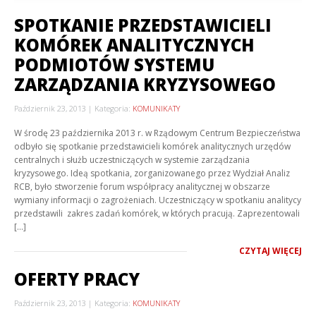
SPOTKANIE PRZEDSTAWICIELI
KOMÓREK ANALITYCZNYCH
PODMIOTÓW SYSTEMU
ZARZĄDZANIA KRYZYSOWEGO
Październik 23, 2013
Kategoria:
KOMUNIKATY
W środę 23 października 2013 r. w Rządowym Centrum Bezpieczeństwa
odbyło się spotkanie przedstawicieli komórek analitycznych urzędów
centralnych i służb uczestniczących w systemie zarządzania
kryzysowego. Ideą spotkania, zorganizowanego przez Wydział Analiz
RCB, było stworzenie forum współpracy analitycznej w obszarze
wymiany informacji o zagrożeniach. Uczestniczący w spotkaniu analitycy
przedstawili zakres zadań komórek, w których pracują. Zaprezentowali
[…]
CZYTAJ WIĘCEJ
OFERTY PRACY
Październik 23, 2013
Kategoria:
KOMUNIKATY