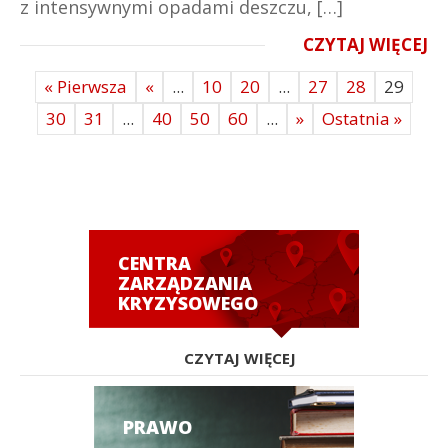
z intensywnymi opadami deszczu, […]
CZYTAJ WIĘCEJ
« Pierwsza
«
...
10
20
...
27
28
29
30
31
...
40
50
60
...
»
Ostatnia »
CENTRA
ZARZĄDZANIA
KRYZYSOWEGO
CZYTAJ WIĘCEJ
PRAWO