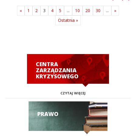
«
1
2
3
4
5
...
10
20
30
...
»
Ostatnia »
CENTRA
ZARZĄDZANIA
KRYZYSOWEGO
CZYTAJ WIĘCEJ
PRAWO