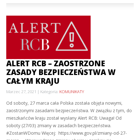
ALERT RCB – ZAOSTRZONE
ZASADY BEZPIECZEŃSTWA W
CAŁYM KRAJU
Marzec 27, 2021
Kategoria:
KOMUNIKATY
Od soboty, 27 marca cała Polska została objęta nowymi,
zaostrzonymi zasadami bezpieczeństwa. W związku z tym, do
mieszkańców kraju został wysłany Alert RCB: Uwaga! Od
soboty (27/03) zmiany w zasadach bezpieczeństwa.
#ZostanWDomu Więcej: https://www.gov.pl/zmiany-od-27-