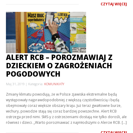
CZYTAJ WIĘCEJ
ALERT RCB – POROZMAWIAJ Z
DZIECKIEM O ZAGROŻENIACH
POGODOWYCH
Maj 31, 2019
Kategoria:
KOMUNIKATY
Zmiany klimatu powodują, że w Polsce zjawiska ekstremalne będą
występowały najprawdopodobniej z większą częstotliwością i będą
obejmowały coraz większe obszary kraju. Już teraz gwałtowne burze,
wichury, powodzie stają się coraz bardziej powszechne. Alert RCB
ostrzega przed nimi. SMS-y z ostrzeżeniami dostają nie tylko dorośli, ale
również i dzieci. „Warto porozmawiać z najmłodszymi o Alercie RCB. […]
CZYTAJ WIĘCEJ