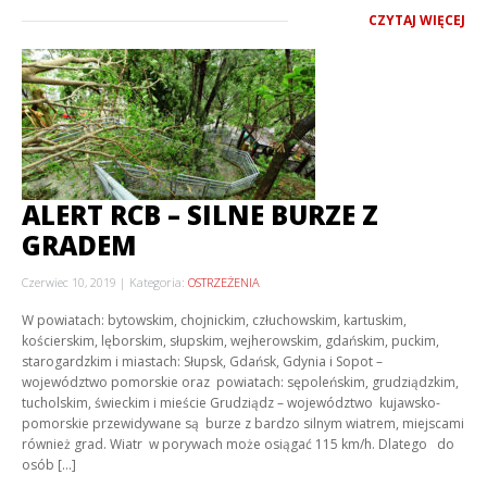
CZYTAJ WIĘCEJ
ALERT RCB – SILNE BURZE Z
GRADEM
Czerwiec 10, 2019
Kategoria:
OSTRZEŻENIA
W powiatach: bytowskim, chojnickim, człuchowskim, kartuskim,
kościerskim, lęborskim, słupskim, wejherowskim, gdańskim, puckim,
starogardzkim i miastach: Słupsk, Gdańsk, Gdynia i Sopot –
województwo pomorskie oraz powiatach: sępoleńskim, grudziądzkim,
tucholskim, świeckim i mieście Grudziądz – województwo kujawsko-
pomorskie przewidywane są burze z bardzo silnym wiatrem, miejscami
również grad. Wiatr w porywach może osiągać 115 km/h. Dlatego do
osób […]