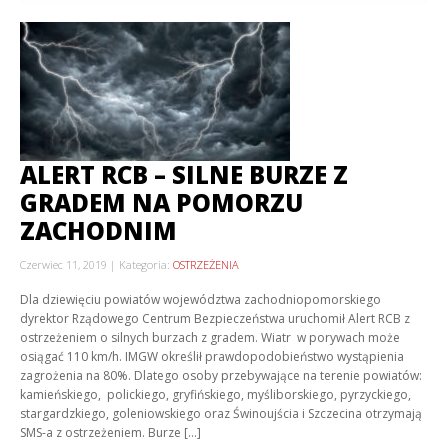
ALERT RCB – SILNE BURZE Z
GRADEM NA POMORZU
ZACHODNIM
Czerwiec 11, 2019
Kategoria:
OSTRZEŻENIA
Dla dziewięciu powiatów województwa zachodniopomorskiego
dyrektor Rządowego Centrum Bezpieczeństwa uruchomił Alert RCB z
ostrzeżeniem o silnych burzach z gradem. Wiatr w porywach może
osiągać 110 km/h. IMGW określił prawdopodobieństwo wystąpienia
zagrożenia na 80%. Dlatego osoby przebywające na terenie powiatów:
kamieńskiego, polickiego, gryfińskiego, myśliborskiego, pyrzyckiego,
stargardzkiego, goleniowskiego oraz Świnoujścia i Szczecina otrzymają
SMS-a z ostrzeżeniem. Burze […]