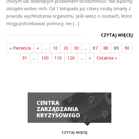
chorych lub dotkniętych problemem bezdomności. Nie bądźmy
obojętni wobec nich. Od 1 listopada już cztery osoby zmarły z
powodu wychłodzenia organizmu. Jeśli wiesz o osobach, które
mogą potrzebować pomocy, nie […]
CZYTAJ WIĘCEJ
« Pierwsza
«
...
10
20
30
...
87
88
89
90
91
...
100
110
120
...
»
Ostatnia »
CENTRA
ZARZĄDZANIA
KRYZYSOWEGO
CZYTAJ WIĘCEJ