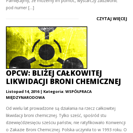
Pamiętajmy, że możemy im pomóc, wystarczy zadzwonić
pod numer […]
CZYTAJ WIĘCEJ
OPCW: BLIŻEJ CAŁKOWITEJ
LIKWIDACJI BRONI CHEMICZNEJ
Listopad 14, 2016
Kategoria:
WSPÓŁPRACA
MIĘDZYNARODOWA
Od wielu lat prowadzone są działania na rzecz całkowitej
likwidacji broni chemicznej. Tylko sześć, spośród stu
dziewięćdziesięciu sześciu państw, nie ratyfikowało Konwencji
o Zakazie Broni Chemicznej. Polska uczyniła to w 1993 roku. O