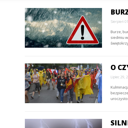
BURZ
Sierpień 0
Burze, bu
siedmiu w
świętokrz
O CZ
Lipiec 29, 
Kulminacj
bezpiecze
uroczysto
SILN