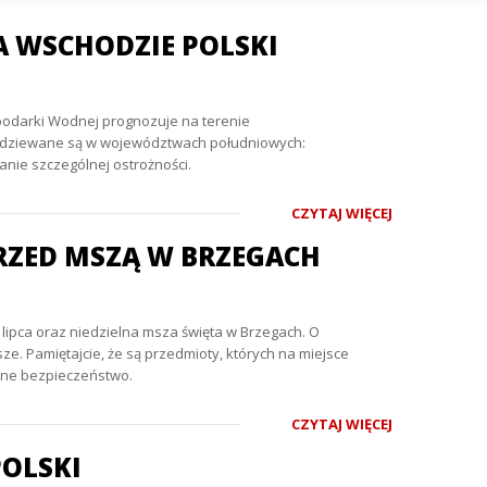
A WSCHODZIE POLSKI
spodarki Wodnej prognozuje na terenie
spodziewane są w województwach południowych:
nie szczególnej ostrożności.
CZYTAJ WIĘCEJ
RZED MSZĄ W BRZEGACH
lipca oraz niedzielna msza święta w Brzegach. O
e. Pamiętajcie, że są przedmioty, których na miejsce
asne bezpieczeństwo.
CZYTAJ WIĘCEJ
POLSKI