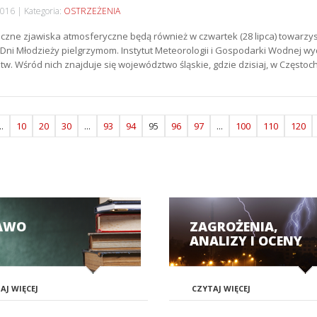
2016
Kategoria:
OSTRZEŻENIA
czne zjawiska atmosferyczne będą również w czwartek (28 lipca) towarzys
Dni Młodzieży pielgrzymom. Instytut Meteorologii i Gospodarki Wodnej wyda
w. Wśród nich znajduje się województwo śląskie, gdzie dzisiaj, w Często
..
10
20
30
...
93
94
95
96
97
...
100
110
120
AWO
ZAGROŻENIA,
ANALIZY I OCENY
AJ WIĘCEJ
CZYTAJ WIĘCEJ