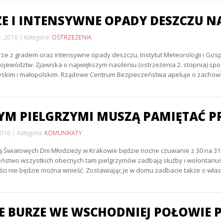
E I INTENSYWNE OPADY DESZCZU N
1, 2016
Kategoria:
OSTRZEŻENIA
rze z gradem oraz intensywne opady deszczu, Instytut Meteorologii i Go
ojewództw. Zjawiska o największym nasileniu (ostrzeżenia 2. stopnia) 
yskim i małopolskim. Rządowe Centrum Bezpieczeństwa apeluje o zachowa
YM PIELGRZYMI MUSZĄ PAMIĘTAĆ P
2016
Kategoria:
KOMUNIKATY
ą Światowych Dni Młodzieży w Krakowie będzie nocne czuwanie z 30 na 31 
ństwo wszystkich obecnych tam pielgrzymów zadbają służby i wolontariusz
ści nie będzie można wnieść. Zostawiając je w domu zadbacie także o wł
E BURZE WE WSCHODNIEJ POŁOWIE 