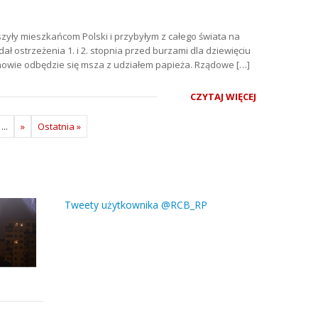
zyły mieszkańcom Polski i przybyłym z całego świata na
ł ostrzeżenia 1. i 2. stopnia przed burzami dla dziewięciu
chowie odbędzie się msza z udziałem papieża. Rządowe […]
CZYTAJ WIĘCEJ
...
»
Ostatnia »
Tweety użytkownika @RCB_RP