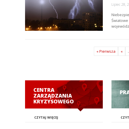
Lipiec 28, 
Niebezpie
Światowe 
województ
« Pierwsza
«
.
CENTRA
PR
ZARZĄDZANIA
KRYZYSOWEGO
CZYTAJ WIĘCEJ
CZYT