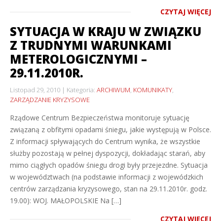
CZYTAJ WIĘCEJ
SYTUACJA W KRAJU W ZWIĄZKU
Z TRUDNYMI WARUNKAMI
METEROLOGICZNYMI –
29.11.2010R.
Listopad 29, 2010
Kategoria:
ARCHIWUM
,
KOMUNIKATY
,
ZARZĄDZANIE KRYZYSOWE
Rządowe Centrum Bezpieczeństwa monitoruje sytuację
związaną z obfitymi opadami śniegu, jakie występują w Polsce.
Z informacji spływających do Centrum wynika, że wszystkie
służby pozostają w pełnej dyspozycji, dokładając starań, aby
mimo ciągłych opadów śniegu drogi były przejezdne. Sytuacja
w województwach (na podstawie informacji z wojewódzkich
centrów zarządzania kryzysowego, stan na 29.11.2010r. godz.
19.00): WOJ. MAŁOPOLSKIE Na […]
CZYTAJ WIĘCEJ