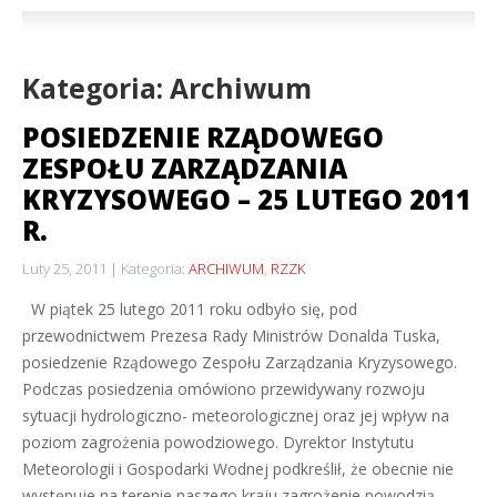
Kategoria: Archiwum
POSIEDZENIE RZĄDOWEGO
ZESPOŁU ZARZĄDZANIA
KRYZYSOWEGO – 25 LUTEGO 2011
R.
Luty 25, 2011
Kategoria:
ARCHIWUM
,
RZZK
W piątek 25 lutego 2011 roku odbyło się, pod
przewodnictwem Prezesa Rady Ministrów Donalda Tuska,
posiedzenie Rządowego Zespołu Zarządzania Kryzysowego.
Podczas posiedzenia omówiono przewidywany rozwoju
sytuacji hydrologiczno- meteorologicznej oraz jej wpływ na
poziom zagrożenia powodziowego. Dyrektor Instytutu
Meteorologii i Gospodarki Wodnej podkreślił, że obecnie nie
występuje na terenie naszego kraju zagrożenie powodzią