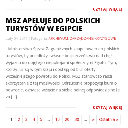
CZYTAJ WIĘCEJ
MSZ APELUJE DO POLSKICH
TURYSTÓW W EGIPCIE
Luty 04, 2011
Kategoria:
ARCHIWUM
,
ZARZĄDZANIE KRYZYSOWE
Ministerstwo Spraw Zagranicznych zaapelowało do polskich
turystów, by przedłożyli własne bezpieczeństwo nad chęć
wyjazdu do objętego niepokojami społecznymi Egiptu. Tym,
którzy już są w tym kraju i dostają od biur oferty
wcześniejszego powrotu do Polski, MSZ stanowczo radzi
skorzystanie z tej możliwości. Odrzucenie propozycji biura o
powrocie, oznacza wzięcie na siebie pełnej odpowiedzialności
za […]
CZYTAJ WIĘCEJ
1
2
3
4
5
...
10
20
30
...
»
Ostatnia »