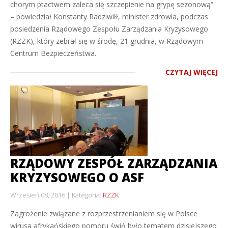
chorym ptactwem zaleca się szczepienie na grypę sezonową”
– powiedział Konstanty Radziwiłł, minister zdrowia, podczas
posiedzenia Rządowego Zespołu Zarządzania Kryzysowego
(RZZK), który zebrał się w środę, 21 grudnia, w Rządowym
Centrum Bezpieczeństwa.
CZYTAJ WIĘCEJ
RZĄDOWY ZESPÓŁ ZARZĄDZANIA
KRYZYSOWEGO O ASF
Wrzesień 08, 2016
Kategoria:
RZZK
Zagrożenie związane z rozprzestrzenianiem się w Polsce
wirusa afrykańskiego pomoru świń było tematem dzisiejszego