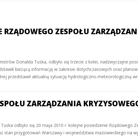
E RZĄDOWEGO ZESPOŁU ZARZĄDZANI
istrów Donalda Tuska, odbyło się trzecie z kolei, nadzwyczajne p
dstawili bieżącą informację w zakresie dotychczasowych oraz plano
odnej przedstawił aktualną sytuację hydrologiczno-meteorologiczną w
SPOŁU ZARZĄDZANIA KRYZYSOWEGO –
uska odbyło się 20 maja 2010 r. kolejne posiedzenie Rządowego Z
az stan przygotowań Warszawy i województwa mazowieckiego na wy