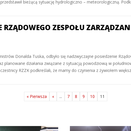
rzedstawił bieżącą sytuację hydrologiczno – meteorologiczną. Podkre
E RZĄDOWEGO ZESPOŁU ZARZĄDZANI
inistrów Donalda Tuska, odbyło się nadzwyczajne posiedzenie Rzą
z planowane działania związane z sytuacją powodziową w południo
 uczestnicy RZZK podkreślali, że mamy do czynienia z żywiołem więks
« Pierwsza
«
...
7
8
9
10
11