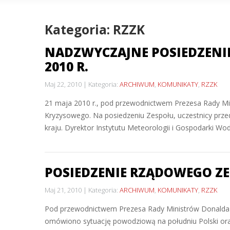
Kategoria: RZZK
NADZWYCZAJNE POSIEDZENI
2010 R.
Maj 22, 2010
Kategoria:
ARCHIWUM
,
KOMUNIKATY
,
RZZK
21 maja 2010 r., pod przewodnictwem Prezesa Rady Min
Kryzysowego. Na posiedzeniu Zespołu, uczestnicy prze
kraju. Dyrektor Instytutu Meteorologii i Gospodarki W
POSIEDZENIE RZĄDOWEGO ZE
Maj 21, 2010
Kategoria:
ARCHIWUM
,
KOMUNIKATY
,
RZZK
Pod przewodnictwem Prezesa Rady Ministrów Donalda T
omówiono sytuację powodziową na południu Polski or