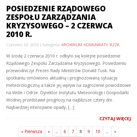
POSIEDZENIE RZĄDOWEGO
ZESPOŁU ZARZĄDZANIA
KRYZYSOWEGO – 2 CZERWCA
2010 R.
Czerwiec 03, 2010
Kategoria:
ARCHIWUM
,
KOMUNIKATY
,
RZZK
W środę 2 czerwca 2010 r. odbyło się kolejne posiedzenie
Rządowego Zespołu Zarządzania Kryzysowego. Posiedzeniu
przewodniczył Prezes Rady Ministrów Donald Tusk. Na
spotkaniu omówiono aktualną i prognozowaną sytuację
meteorologiczną a także jej wpływ na zagrożenie powodziowe
na Wiśle i Odrze. Dyrektor Instytutu Meteorologii i Gospodarki
Wodnej przedstawił prognozy na najbliższe cztery dni.
Najbardziej intensywne opady, […]
CZYTAJ WIĘCEJ
« Pierwsza
«
...
6
7
8
9
10
...
»