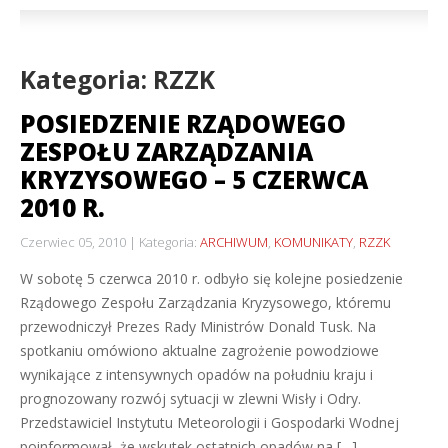
Kategoria: RZZK
POSIEDZENIE RZĄDOWEGO
ZESPOŁU ZARZĄDZANIA
KRYZYSOWEGO – 5 CZERWCA
2010 R.
Czerwiec 05, 2010
Kategoria:
ARCHIWUM
,
KOMUNIKATY
,
RZZK
W sobotę 5 czerwca 2010 r. odbyło się kolejne posiedzenie
Rządowego Zespołu Zarządzania Kryzysowego, któremu
przewodniczył Prezes Rady Ministrów Donald Tusk. Na
spotkaniu omówiono aktualne zagrożenie powodziowe
wynikające z intensywnych opadów na południu kraju i
prognozowany rozwój sytuacji w zlewni Wisły i Odry.
Przedstawiciel Instytutu Meteorologii i Gospodarki Wodnej
poinformował, że wskutek ostatnich opadów na […]