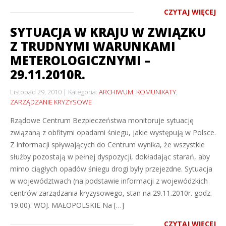
CZYTAJ WIĘCEJ
SYTUACJA W KRAJU W ZWIĄZKU
Z TRUDNYMI WARUNKAMI
METEROLOGICZNYMI –
29.11.2010R.
Listopad 29, 2010
Kategoria:
ARCHIWUM
,
KOMUNIKATY
,
ZARZĄDZANIE KRYZYSOWE
Rządowe Centrum Bezpieczeństwa monitoruje sytuację
związaną z obfitymi opadami śniegu, jakie występują w Polsce.
Z informacji spływających do Centrum wynika, że wszystkie
służby pozostają w pełnej dyspozycji, dokładając starań, aby
mimo ciągłych opadów śniegu drogi były przejezdne. Sytuacja
w województwach (na podstawie informacji z wojewódzkich
centrów zarządzania kryzysowego, stan na 29.11.2010r. godz.
19.00): WOJ. MAŁOPOLSKIE Na […]
CZYTAJ WIĘCEJ