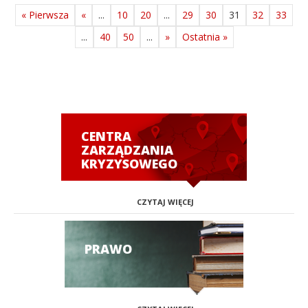
« Pierwsza
«
...
10
20
...
29
30
31
32
33
...
40
50
...
»
Ostatnia »
CENTRA
ZARZĄDZANIA
KRYZYSOWEGO
CZYTAJ WIĘCEJ
PRAWO