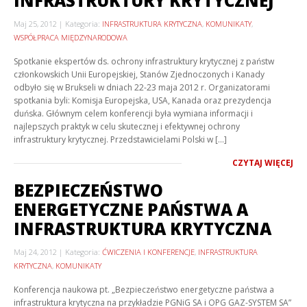
INFRASTRUKTURY KRYTYCZNEJ
Maj 25, 2012
Kategoria:
INFRASTRUKTURA KRYTYCZNA
,
KOMUNIKATY
,
WSPÓŁPRACA MIĘDZYNARODOWA
Spotkanie ekspertów ds. ochrony infrastruktury krytycznej z państw
członkowskich Unii Europejskiej, Stanów Zjednoczonych i Kanady
odbyło się w Brukseli w dniach 22-23 maja 2012 r. Organizatorami
spotkania byli: Komisja Europejska, USA, Kanada oraz prezydencja
duńska. Głównym celem konferencji była wymiana informacji i
najlepszych praktyk w celu skutecznej i efektywnej ochrony
infrastruktury krytycznej. Przedstawicielami Polski w […]
CZYTAJ WIĘCEJ
BEZPIECZEŃSTWO
ENERGETYCZNE PAŃSTWA A
INFRASTRUKTURA KRYTYCZNA
Maj 24, 2012
Kategoria:
ĆWICZENIA I KONFERENCJE
,
INFRASTRUKTURA
KRYTYCZNA
,
KOMUNIKATY
Konferencja naukowa pt. „Bezpieczeństwo energetyczne państwa a
infrastruktura krytyczna na przykładzie PGNiG SA i OPG GAZ-SYSTEM SA”