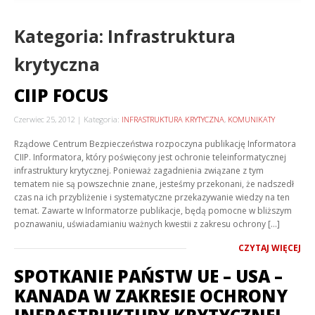
Kategoria: Infrastruktura
krytyczna
CIIP FOCUS
Czerwiec 25, 2012
Kategoria:
INFRASTRUKTURA KRYTYCZNA
,
KOMUNIKATY
Rządowe Centrum Bezpieczeństwa rozpoczyna publikację Informatora
CIIP. Informatora, który poświęcony jest ochronie teleinformatycznej
infrastruktury krytycznej. Ponieważ zagadnienia związane z tym
tematem nie są powszechnie znane, jesteśmy przekonani, że nadszedł
czas na ich przybliżenie i systematyczne przekazywanie wiedzy na ten
temat. Zawarte w Informatorze publikacje, będą pomocne w bliższym
poznawaniu, uświadamianiu ważnych kwestii z zakresu ochrony […]
CZYTAJ WIĘCEJ
SPOTKANIE PAŃSTW UE – USA –
KANADA W ZAKRESIE OCHRONY