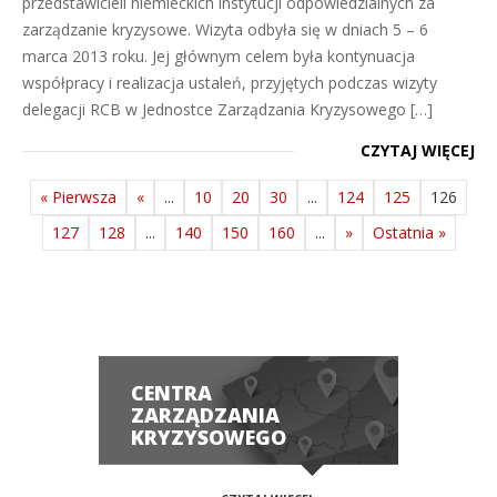
przedstawicieli niemieckich instytucji odpowiedzialnych za
zarządzanie kryzysowe. Wizyta odbyła się w dniach 5 – 6
marca 2013 roku. Jej głównym celem była kontynuacja
współpracy i realizacja ustaleń, przyjętych podczas wizyty
delegacji RCB w Jednostce Zarządzania Kryzysowego […]
CZYTAJ WIĘCEJ
« Pierwsza
«
...
10
20
30
...
124
125
126
127
128
...
140
150
160
...
»
Ostatnia »
CENTRA
ZARZĄDZANIA
KRYZYSOWEGO