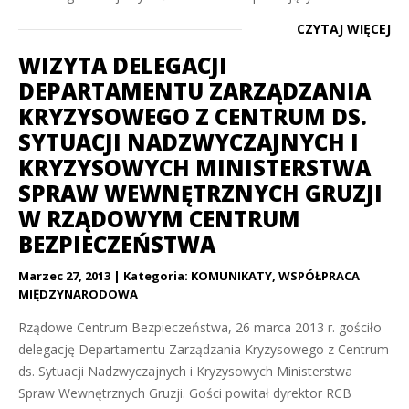
CZYTAJ WIĘCEJ
WIZYTA DELEGACJI
DEPARTAMENTU ZARZĄDZANIA
KRYZYSOWEGO Z CENTRUM DS.
SYTUACJI NADZWYCZAJNYCH I
KRYZYSOWYCH MINISTERSTWA
SPRAW WEWNĘTRZNYCH GRUZJI
W RZĄDOWYM CENTRUM
BEZPIECZEŃSTWA
Marzec 27, 2013
Kategoria:
KOMUNIKATY
,
WSPÓŁPRACA
MIĘDZYNARODOWA
Rządowe Centrum Bezpieczeństwa, 26 marca 2013 r. gościło
delegację Departamentu Zarządzania Kryzysowego z Centrum
ds. Sytuacji Nadzwyczajnych i Kryzysowych Ministerstwa
Spraw Wewnętrznych Gruzji. Gości powitał dyrektor RCB