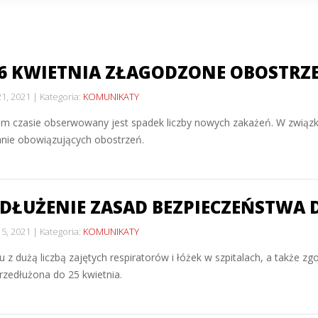
26 KWIETNIA ZŁAGODZONE OBOSTR
21, 2021
Kategoria:
KOMUNIKATY
im czasie obserwowany jest spadek liczby nowych zakażeń. W związ
nie obowiązujących obostrzeń.
DŁUŻENIE ZASAD BEZPIECZEŃSTWA 
15, 2021
Kategoria:
KOMUNIKATY
 z dużą liczbą zajętych respiratorów i łóżek w szpitalach, a także
rzedłużona do 25 kwietnia.