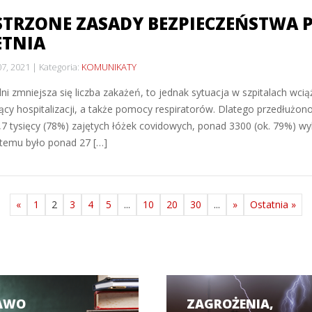
TRZONE ZASADY BEZPIECZEŃSTWA 
ETNIA
07, 2021
Kategoria:
KOMUNIKATY
dni zmniejsza się liczba zakażeń, to jednak sytuacja w szpitalach wci
cy hospitalizacji, a także pomocy respiratorów. Dlatego przedłużon
4,7 tysięcy (78%) zajętych łóżek covidowych, ponad 3300 (ok. 79%) 
 temu było ponad 27 […]
«
1
2
3
4
5
...
10
20
30
...
»
Ostatnia »
AWO
ZAGROŻENIA,