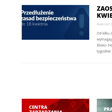
ZAOS
KWI
Kwiecień 
Od kilku 
wymagają
Blisko 3
tygodnie
CENTRA
PR