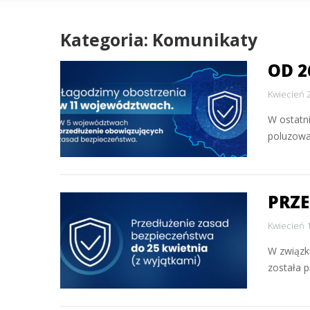
Kategoria: Komunikaty
OD 
Kwiecień 
W ostatn
poluzowa
PRZE
Kwiecień 
W związku
została p