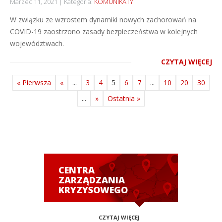
Marzec 11, 2021
Kategoria:
KOMUNIKATY
W związku ze wzrostem dynamiki nowych zachorowań na
COVID-19 zaostrzono zasady bezpieczeństwa w kolejnych
województwach.
CZYTAJ WIĘCEJ
« Pierwsza
«
...
3
4
5
6
7
...
10
20
30
...
»
Ostatnia »
CENTRA
ZARZĄDZANIA
KRYZYSOWEGO
CZYTAJ WIĘCEJ