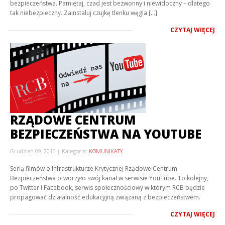
bezpieczeństwa. Pamiętaj, czad jest bezwonny i niewidoczny – dlatego
tak niebezpieczny. Zainstaluj czujkę tlenku węgla […]
CZYTAJ WIĘCEJ
RZĄDOWE CENTRUM
BEZPIECZEŃSTWA NA YOUTUBE
Grudzień 09, 2016
Kategoria:
KOMUNIKATY
Serią filmów o Infrastrukturze Krytycznej Rządowe Centrum
Bezpieczeństwa otworzyło swój kanał w serwisie YouTube. To kolejny,
po Twitter i Facebook, serwis społecznościowy w którym RCB będzie
propagować działalność edukacyjną związaną z bezpieczeństwem.
CZYTAJ WIĘCEJ