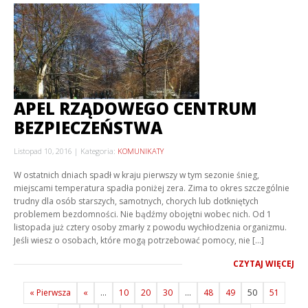
APEL RZĄDOWEGO CENTRUM
BEZPIECZEŃSTWA
Listopad 10, 2016
Kategoria:
KOMUNIKATY
W ostatnich dniach spadł w kraju pierwszy w tym sezonie śnieg,
miejscami temperatura spadła poniżej zera. Zima to okres szczególnie
trudny dla osób starszych, samotnych, chorych lub dotkniętych
problemem bezdomności. Nie bądźmy obojętni wobec nich. Od 1
listopada już cztery osoby zmarły z powodu wychłodzenia organizmu.
Jeśli wiesz o osobach, które mogą potrzebować pomocy, nie […]
CZYTAJ WIĘCEJ
« Pierwsza
«
...
10
20
30
...
48
49
50
51