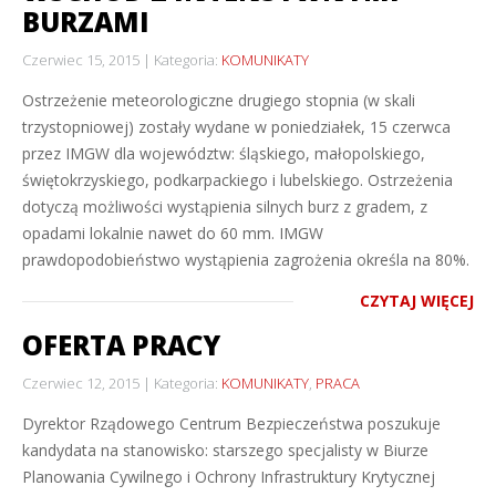
BURZAMI
Czerwiec 15, 2015
Kategoria:
KOMUNIKATY
Ostrzeżenie meteorologiczne drugiego stopnia (w skali
trzystopniowej) zostały wydane w poniedziałek, 15 czerwca
przez IMGW dla województw: śląskiego, małopolskiego,
świętokrzyskiego, podkarpackiego i lubelskiego. Ostrzeżenia
dotyczą możliwości wystąpienia silnych burz z gradem, z
opadami lokalnie nawet do 60 mm. IMGW
prawdopodobieństwo wystąpienia zagrożenia określa na 80%.
CZYTAJ WIĘCEJ
OFERTA PRACY
Czerwiec 12, 2015
Kategoria:
KOMUNIKATY
,
PRACA
Dyrektor Rządowego Centrum Bezpieczeństwa poszukuje
kandydata na stanowisko: starszego specjalisty w Biurze
Planowania Cywilnego i Ochrony Infrastruktury Krytycznej