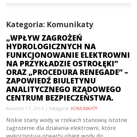
Kategoria: Komunikaty
„WPŁYW ZAGROŻEŃ
HYDROLOGICZNYCH NA
FUNKCJONOWANIE ELEKTROWNI
NA PRZYKŁADZIE OSTROŁĘKI”
ORAZ „PROCEDURA RENEGADE” –
ZAPOWIEDŹ BIULETYNU
ANALITYCZNEGO RZĄDOWEGO
CENTRUM BEZPIECZEŃSTWA.
Kwiecień 17, 2015
Kategoria:
KOMUNIKATY
Niskie stany wody w rzekach stanowią istotne
zagrożenie dla działania elektrowni, które
wykorzystują otwarty obieg wody do