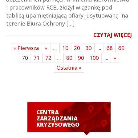
i pracowników RCB, złożył wiązankę pod
tablicą upamiętniającą ofiary, usytuowaną na
terenie Biura Ochrony […]
CZYTAJ WIĘCEJ
« Pierwsza
«
...
10
20
30
...
68
69
70
71
72
...
80
90
100
...
»
Ostatnia »
CENTRA
ZARZĄDZANIA
KRYZYSOWEGO