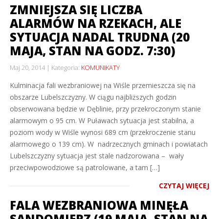
ZMNIEJSZA SIĘ LICZBA
ALARMÓW NA RZEKACH, ALE
SYTUACJA NADAL TRUDNA (20
MAJA, STAN NA GODZ. 7:30)
Maj 20, 2014
Kategoria:
KOMUNIKATY
Kulminacja fali wezbraniowej na Wiśle przemieszcza się na
obszarze Lubelszczyzny. W ciągu najbliższych godzin
obserwowana będzie w Dęblinie, przy przekroczonym stanie
alarmowym o 95 cm. W Puławach sytuacja jest stabilna, a
poziom wody w Wiśle wynosi 689 cm (przekroczenie stanu
alarmowego o 139 cm). W nadrzecznych gminach i powiatach
Lubelszczyzny sytuacja jest stale nadzorowana – wały
przeciwpowodziowe są patrolowane, a tam […]
CZYTAJ WIĘCEJ
FALA WEZBRANIOWA MINĘŁA
SANDOMIERZ (19 MAJA, STAN NA