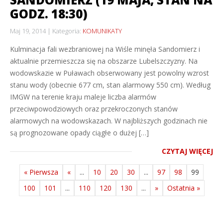
GODZ. 18:30)
Maj 19, 2014
Kategoria:
KOMUNIKATY
Kulminacja fali wezbraniowej na Wiśle minęła Sandomierz i
aktualnie przemieszcza się na obszarze Lubelszczyzny. Na
wodowskazie w Puławach obserwowany jest powolny wzrost
stanu wody (obecnie 677 cm, stan alarmowy 550 cm). Według
IMGW na terenie kraju maleje liczba alarmów
przeciwpowodziowych oraz przekroczonych stanów
alarmowych na wodowskazach. W najbliższych godzinach nie
są prognozowane opady ciągłe o dużej […]
CZYTAJ WIĘCEJ
« Pierwsza
«
...
10
20
30
...
97
98
99
100
101
...
110
120
130
...
»
Ostatnia »