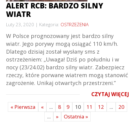
ALERT RCB: BARDZO SILNY
WIATR
Luty 23, 2020
Kategoria:
OSTRZEŻENIA
W Polsce prognozowany jest bardzo silny
wiatr. Jego porywy mogą osiągać 110 km/h.
Dlatego dzisiaj został wysłany sms z
ostrzeżeniem: „Uwaga! Dziś po południu i w
nocy (23/24.02) bardzo silny wiatr. Zabezpiecz
rzeczy, które porwane wiatrem mogą stanowić
zagrożenie. Unikaj otwartych przestrzeni.”
CZYTAJ WIĘCEJ
« Pierwsza
«
...
8
9
10
11
12
...
20
...
»
Ostatnia »