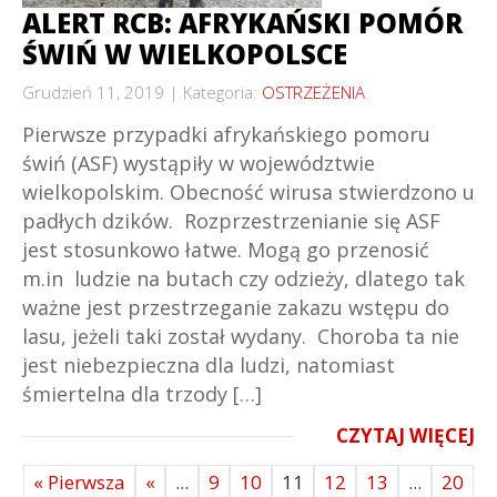
ALERT RCB: AFRYKAŃSKI POMÓR
ŚWIŃ W WIELKOPOLSCE
Grudzień 11, 2019
Kategoria:
OSTRZEŻENIA
Pierwsze przypadki afrykańskiego pomoru
świń (ASF) wystąpiły w województwie
wielkopolskim. Obecność wirusa stwierdzono u
padłych dzików. Rozprzestrzenianie się ASF
jest stosunkowo łatwe. Mogą go przenosić
m.in ludzie na butach czy odzieży, dlatego tak
ważne jest przestrzeganie zakazu wstępu do
lasu, jeżeli taki został wydany. Choroba ta nie
jest niebezpieczna dla ludzi, natomiast
śmiertelna dla trzody […]
CZYTAJ WIĘCEJ
« Pierwsza
«
...
9
10
11
12
13
...
20