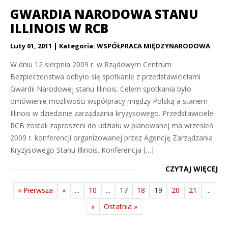
GWARDIA NARODOWA STANU
ILLINOIS W RCB
Luty 01, 2011
Kategoria:
WSPÓŁPRACA MIĘDZYNARODOWA
W dniu 12 sierpnia 2009 r. w Rządowym Centrum
Bezpieczeństwa odbyło się spotkanie z przedstawicielami
Gwardii Narodowej stanu Illinois. Celem spotkania było
omówienie możliwości współpracy między Polską a stanem
Illinois w dziedzinie zarządzania kryzysowego. Przedstawiciele
RCB zostali zaproszeni do udziału w planowanej ma wrzesień
2009 r. konferencji organizowanej przez Agencję Zarządzania
Kryzysowego Stanu Illinois. Konferencja […]
CZYTAJ WIĘCEJ
« Pierwsza
«
...
10
...
17
18
19
20
21
...
»
Ostatnia »