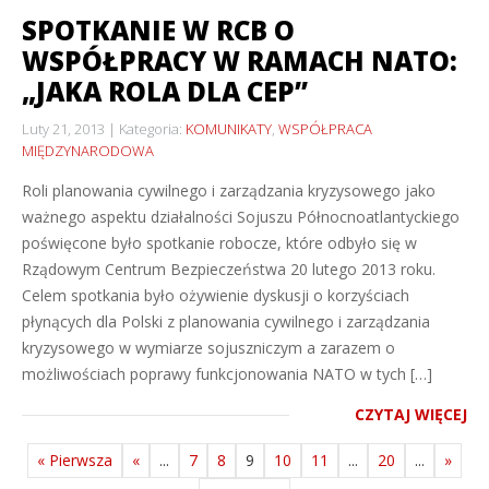
SPOTKANIE W RCB O
WSPÓŁPRACY W RAMACH NATO:
„JAKA ROLA DLA CEP”
Luty 21, 2013
Kategoria:
KOMUNIKATY
,
WSPÓŁPRACA
MIĘDZYNARODOWA
Roli planowania cywilnego i zarządzania kryzysowego jako
ważnego aspektu działalności Sojuszu Północnoatlantyckiego
poświęcone było spotkanie robocze, które odbyło się w
Rządowym Centrum Bezpieczeństwa 20 lutego 2013 roku.
Celem spotkania było ożywienie dyskusji o korzyściach
płynących dla Polski z planowania cywilnego i zarządzania
kryzysowego w wymiarze sojuszniczym a zarazem o
możliwościach poprawy funkcjonowania NATO w tych […]
CZYTAJ WIĘCEJ
« Pierwsza
«
...
7
8
9
10
11
...
20
...
»