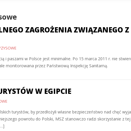
ysowe
ALNEGO ZAGROŻENIA ZWIĄZANEGO Z
RYZYSOWE
ą i paszami w Polsce jest minimalne. Po 15 marca 2011 r. nie stwie
stale monitorowana przez Państwową Inspekcję Sanitarną.
URYSTÓW W EGIPCIE
SOWE
kich turystów, by przedłożyli własne bezpieczeństwo nad chęć wyj
eśniejszego powrotu do Polski, MSZ stanowczo radzi skorzystanie z tej
[…]