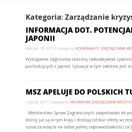
Kategoria: Zarządzanie kryz
INFORMACJA DOT. POTENCJ
JAPONII
Marzec 28, 2011
Kategoria:
KOMUNIKATY
,
ZARZĄDZANIE K
Wystąpienie zagrożenia skażoną radioaktywnie żywności
pochodzących z Japonii. Sytuacja w tym zakresie jest 
MSZ APELUJE DO POLSKICH T
Luty 04, 2011
Kategoria:
ARCHIWUM
,
ZARZĄDZANIE KRYZY
Ministerstwo Spraw Zagranicznych zaapelowało do pols
którzy już są w tym kraju i dostają od biur oferty wcz
oznacza wzięcie na siebie pełnej odpowiedzialności za 