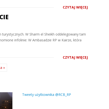
CZYTAJ WIĘCEJ
CIE
h turystycznych. W Sharm el Sheikh oddelegowany tam
chomione infolinie: W Ambasadzie RP w Kairze, która
CZYTAJ WIĘCEJ
ia »
Tweety użytkownika @RCB_RP