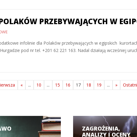
 POLAKÓW PRZEBYWAJĄCYCH W EGIP
SOWE
datkowe infolinie dla Polaków przebywających w egipskich kurortac
 Hurgadzie pod nr tel. +201 62 221 163. Nadal działają wcześniej uru
Pierwsza
«
...
10
...
15
16
17
18
19
...
»
Ostatn
AWO
ZAGROŻENIA,
ANALIZY I OCENY