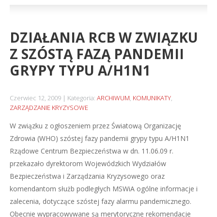
DZIAŁANIA RCB W ZWIĄZKU
Z SZÓSTĄ FAZĄ PANDEMII
GRYPY TYPU A/H1N1
Czerwiec 12, 2009
Kategoria:
ARCHIWUM
,
KOMUNIKATY
,
ZARZĄDZANIE KRYZYSOWE
W związku z ogłoszeniem przez Światową Organizację
Zdrowia (WHO) szóstej fazy pandemii grypy typu A/H1N1
Rządowe Centrum Bezpieczeństwa w dn. 11.06.09 r.
przekazało dyrektorom Wojewódzkich Wydziałów
Bezpieczeństwa i Zarządzania Kryzysowego oraz
komendantom służb podległych MSWiA ogólne informacje i
zalecenia, dotyczące szóstej fazy alarmu pandemicznego.
Obecnie wypracowywane są merytoryczne rekomendacje