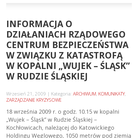
INFORMACJA O
DZIAŁANIACH RZĄDOWEGO
CENTRUM BEZPIECZEŃSTWA
W ZWIĄZKU Z KATASTROFĄ
W KOPALNI „WUJEK – ŚLĄSK”
W RUDZIE ŚLĄSKIEJ
Wrzesień 21, 2009
Kategoria:
ARCHIWUM
,
KOMUNIKATY
,
ZARZĄDZANIE KRYZYSOWE
18 września 2009 r. o godz. 10.15 w kopalni
„Wujek – Śląsk” w Rudzie Śląskiej –
Kochłowicach, należącej do Katowickiego
Holdingu Węglowego, 1050 metrów pod ziemią