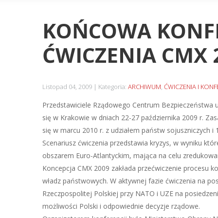
KOŃCOWA KONFE
ĆWICZENIA CMX 
Listopad 04, 2009
Kategoria:
ARCHIWUM
,
ĆWICZENIA I KONF
Przedstawiciele Rządowego Centrum Bezpieczeństwa uc
się w Krakowie w dniach 22-27 października 2009 r.
Zas
się w marcu 2010 r. z udziałem państw sojuszniczych 
Scenariusz ćwiczenia przedstawia kryzys, w wyniku 
obszarem Euro-Atlantyckim, mająca na celu zredukowan
Koncepcja CMX 2009 zakłada przećwiczenie procesu kon
władz państwowych. W aktywnej fazie ćwiczenia na po
Rzeczpospolitej Polskiej przy NATO i UZE na posiedzeni
możliwości Polski i odpowiednie decyzje rządowe.