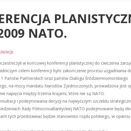
RENCJA PLANISTYCZ
2009 NATO.
ERENCJE
zestniczyli w końcowej konferencji planistycznej do ćwiczenia zar
adniczym celem konferencji było zakończenie procesu uzgadniania d
i 11 Państw Partnerskich oraz państw Dialogu Śródziemnomorskiego
którego, na mocy mandatu Narodów Zjednoczonych, prowadzona jest
ie napięcia między trzema krajami, które nie są NATO.
sultacji i podejmowania decyzji na najwyższym szczeblu strategicz
siedzeniach Rady Północnoatlantyckiej NATO podejmowane będą dec
ach tych przedstawiać będzie stanowisko rządu polskiego, w oparciu o