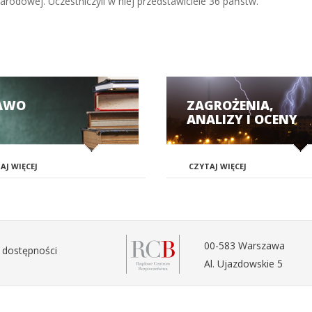
rodowej. Uczestniczyli w niej przedstawiciele 36 państw.
AWO
ZAGROŻENIA,
ANALIZY I OCENY
AJ WIĘCEJ
CZYTAJ WIĘCEJ
00-583 Warszawa
 dostępności
Al. Ujazdowskie 5