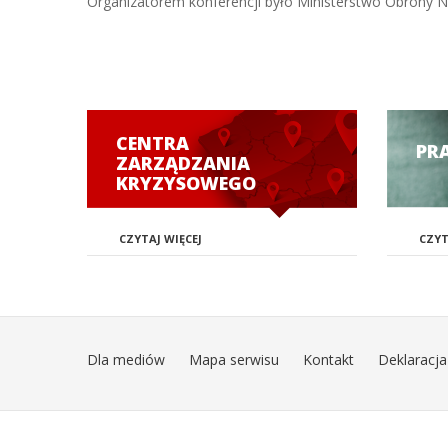
Organizatorem konferencji było Ministerstwo Obrony Na
CENTRA
PR
ZARZĄDZANIA
KRYZYSOWEGO
CZYTAJ WIĘCEJ
CZYT
Dla mediów
Mapa serwisu
Kontakt
Deklaracja