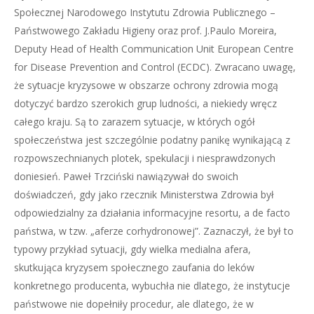
Społecznej Narodowego Instytutu Zdrowia Publicznego –
Państwowego Zakładu Higieny oraz prof. J.Paulo Moreira,
Deputy Head of Health Communication Unit European Centre
for Disease Prevention and Control (ECDC). Zwracano uwagę,
że sytuacje kryzysowe w obszarze ochrony zdrowia mogą
dotyczyć bardzo szerokich grup ludności, a niekiedy wręcz
całego kraju. Są to zarazem sytuacje, w których ogół
społeczeństwa jest szczególnie podatny panikę wynikającą z
rozpowszechnianych plotek, spekulacji i niesprawdzonych
doniesień. Paweł Trzciński nawiązywał do swoich
doświadczeń, gdy jako rzecznik Ministerstwa Zdrowia był
odpowiedzialny za działania informacyjne resortu, a de facto
państwa, w tzw. „aferze corhydronowej”. Zaznaczył, że był to
typowy przykład sytuacji, gdy wielka medialna afera,
skutkująca kryzysem społecznego zaufania do leków
konkretnego producenta, wybuchła nie dlatego, że instytucje
państwowe nie dopełniły procedur, ale dlatego, że w