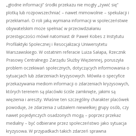
„głodne informacji” środki przekazu nie mogły „żywić się”
plotką lub rozpowszechniać – nawet mimowolnie – spekulacji i
przekłamań. O roli jaką wymiana informacji w społeczeństwie
obywatelskim może spełniać w przeciwdziałaniu
przestępczości mówił natomiast dr Paweł Kobes z Instytutu
Profilaktyki Społecznej i Resocjalizacji Uniwersytetu
Warszawskiego. W ostatnim referacie Luiza Sałapa, Rzecznik
Prasowy Centralnego Zarządu Służby Więziennej, poruszyła
problem oczekiwań społecznych, dotyczących informowania o
sytuacjach lub zdarzeniach kryzysowych. Mówiła o specyfice
przekazywania mediom informacji o zdarzeniach kryzysowych,
których terenem są placówki ściśle zamknięte, jakimi są
więzienia i areszty. Właśnie ten szczególny charakter placówek
powoduje, że zdarzenia z udziałem niewielkiej grupy osób, czy
nawet pojedynczych osadzonych mogą – poprzez przekaz
medialny – być odbierane przez społeczeństwo jako sytuacja
kryzysowa. W przypadkach takich zdarzeń sprawna