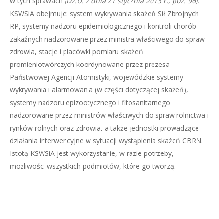
w tych sprawach
(Dz.U. z dnia 21 stycznia 2013 r., poz. 96).
KSWSiA obejmuje: system wykrywania skażeń Sił Zbrojnych
RP, systemy nadzoru epidemiologicznego i kontroli chorób
zakaźnych nadzorowane przez ministra właściwego do spraw
zdrowia, stacje i placówki pomiaru skażeń
promieniotwórczych koordynowane przez prezesa
Państwowej Agencji Atomistyki, wojewódzkie systemy
wykrywania i alarmowania (w części dotyczącej skażeń),
systemy nadzoru epizootycznego i fitosanitarnego
nadzorowane przez ministrów właściwych do spraw rolnictwa i
rynków rolnych oraz zdrowia, a także jednostki prowadzące
działania interwencyjne w sytuacji wystąpienia skażeń CBRN.
Istotą KSWSiA jest wykorzystanie, w razie potrzeby,
możliwości wszystkich podmiotów, które go tworzą.