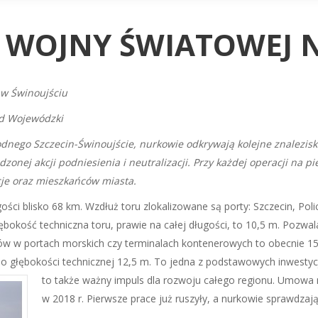
I WOJNY ŚWIATOWEJ 
 w Świnoujściu
d Wojewódzki
nego Szczecin-Świnoujście, nurkowie odkrywają kolejne znaleziska
onej akcji podniesienia i neutralizacji. Przy każdej operacji na 
cje oraz mieszkańców miasta.
ci blisko 68 km. Wzdłuż toru zlokalizowane są porty: Szczecin, Police
ębokość techniczna toru, prawie na całej długości, to 10,5 m. Pozwa
nów w portach morskich czy terminalach kontenerowych to obecnie 1
do głębokości technicznej 12,5 m. To jedna z podstawowych inwestycj
to także ważny impuls dla rozwoju całego regionu. Umowa
w 2018 r. Pierwsze prace już ruszyły, a nurkowie sprawdza