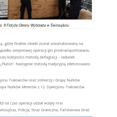
 gdzie finalnie obiekt został zneutralizowany na
padku sierpniowej operacji (po przetransportowaniu
ej kolejności metodą deflagracji – ładunek
„Pluton”. Następnie metodą tradycyjną zdetonowano
izjonu Trałowców oraz żołnierzy i Grupę Nurków
 Grupa Nurków Minerów z 12. Dywizjonu Trałowców
 na czas operacji udział wzięły m.in.
noujściu, Policja, Straż Graniczna, Państwowa Straż