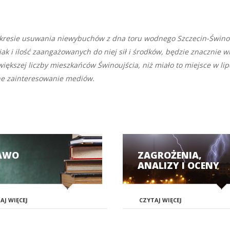
akresie usuwania niewybuchów z dna toru wodnego Szczecin-Świnou
, jak i ilość zaangażowanych do niej sił i środków, będzie znacznie
iększej liczby mieszkańców Świnoujścia, niż miało to miejsce w lip
ne zainteresowanie mediów.
AWO
ZAGROŻENIA,
ANALIZY I OCENY
AJ WIĘCEJ
CZYTAJ WIĘCEJ