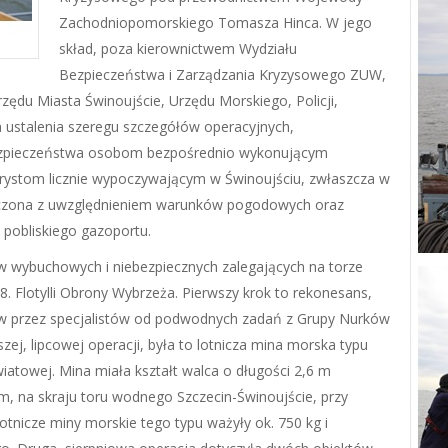
Zachodniopomorskiego Tomasza Hinca. W jego
skład, poza kierownictwem Wydziału
Bezpieczeństwa i Zarządzania Kryzysowego ZUW,
rzędu Miasta Świnoujście, Urzędu Morskiego, Policji,
 ustalenia szeregu szczegółów operacyjnych,
bezpieczeństwa osobom bezpośrednio wykonującym
urystom licznie wypoczywającym w Świnoujściu, zwłaszcza w
aczona z uwzględnieniem warunków pogodowych oraz
pobliskiego gazoportu.
ów wybuchowych i niebezpiecznych zalegających na torze
 Flotylli Obrony Wybrzeża. Pierwszy krok to rekonesans,
tów przez specjalistów od podwodnych zadań z Grupy Nurków
j, lipcowej operacji, była to lotnicza mina morska typu
wiatowej. Mina miała kształt walca o długości 2,6 m
6 m, na skraju toru wodnego Szczecin-Świnoujście, przy
otnicze miny morskie tego typu ważyły ok. 750 kg i