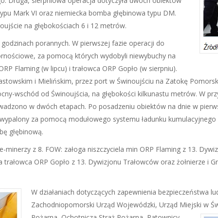
o. Druga, sierpniowa operacja dotyczyła dwóch obiektów
a typu Mark VI oraz niemiecka bomba głębinowa typu DM.
oujście na głębokościach 6 i 12 metrów.
godzinach porannych. W pierwszej fazie operacji do
ypornościowe, za pomocą których wydobyli niewybuchy na
ORP Flaming (w lipcu) i trałowca ORP Gopło (w sierpniu).
towskim i Mielińskim, przez port w Świnoujściu na Zatokę Pomorską,
cny-wschód od Świnoujścia, na głębokości kilkunastu metrów. W przy
owadzono w dwóch etapach. Po posadzeniu obiektów na dnie w pierwsz
% wypalony za pomocą modułowego systemu ładunku kumulacyjnego 
bę głębinową.
e-minerzy z 8. FOW: załoga niszczyciela min ORP Flaming z 13. Dyw
oga trałowca ORP Gopło z 13. Dywizjonu Trałowców oraz żołnierze i
W działaniach dotyczących zapewnienia bezpieczeństwa ludzi
Zachodniopomorski Urząd Wojewódzki, Urząd Miejski w Świ
Pożarna, Ochotnicza Straż Pożarna, Ratownicy