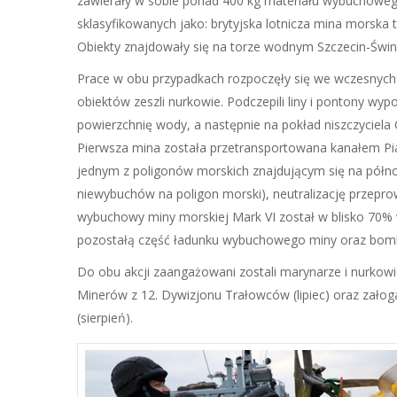
zawierały w sobie ponad 400 kg materiału wybuchoweg
sklasyfikowanych jako: brytyjska lotnicza mina morsk
Obiekty znajdowały się na torze wodnym Szczecin-Świn
Prace w obu przypadkach rozpoczęły się we wczesnych 
obiektów zeszli nurkowie. Podczepili liny i pontony w
powierzchnię wody, a następnie na pokład niszczyciela 
Pierwsza mina została przetransportowana kanałem Pias
jednym z poligonów morskich znajdującym się na półno
niewybuchów na poligon morski), neutralizację przepr
wybuchowy miny morskiej Mark VI został w blisko 70
pozostałą część ładunku wybuchowego miny oraz bom
Do obu akcji zaangażowani zostali marynarze i nurkowi
Minerów z 12. Dywizjonu Trałowców (lipiec) oraz zał
(sierpień).