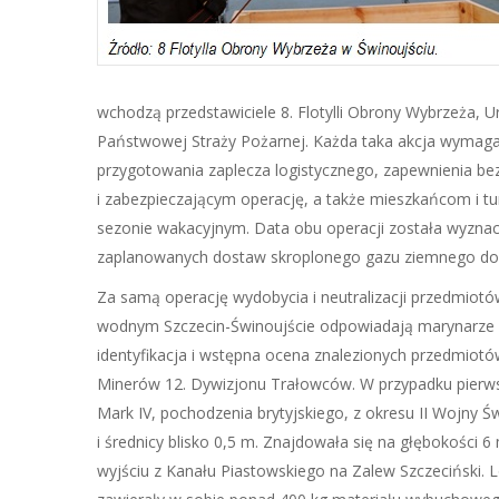
wchodzą przedstawiciele 8. Flotylli Obrony Wybrzeża, U
Państwowej Straży Pożarnej. Każda taka akcja wymaga
przygotowania zaplecza logistycznego, zapewnienia 
i zabezpieczającym operację, a także mieszkańcom i t
sezonie wakacyjnym. Data obu operacji została wyzn
zaplanowanych dostaw skroplonego gazu ziemnego do 
Za samą operację wydobycia i neutralizacji przedmiot
wodnym Szczecin-Świnoujście odpowiadają marynarze 8.
identyfikacja i wstępna ocena znalezionych przedmio
Minerów 12. Dywizjonu Trałowców. W przypadku pierwsze
Mark IV, pochodzenia brytyjskiego, z okresu II Wojny Ś
i średnicy blisko 0,5 m. Znajdowała się na głębokości 
wyjściu z Kanału Piastowskiego na Zalew Szczeciński. L