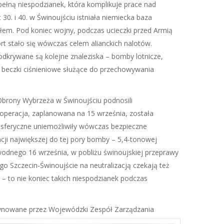
pełną niespodzianek, która komplikuje prace nad
30. i 40. w Świnoujściu istniała niemiecka baza
em. Pod koniec wojny, podczas ucieczki przed Armią
ort stało się wówczas celem alianckich nalotów.
odkrywane są kolejne znaleziska – bomby lotnicze,
 beczki ciśnieniowe służące do przechowywania
lli Obrony Wybrzeża w Świnoujściu podnosili
a operacja, zaplanowana na 15 września, została
sferyczne uniemożliwiły wówczas bezpieczne
acji największej do tej pory bomby – 5,4-tonowej
u wodnego 16 września, w pobliżu świnoujskiej przeprawy
o Szczecin-Świnoujście na neutralizacją czekają też
 – to nie koniec takich niespodzianek podczas
ynowane przez Wojewódzki Zespół Zarządzania