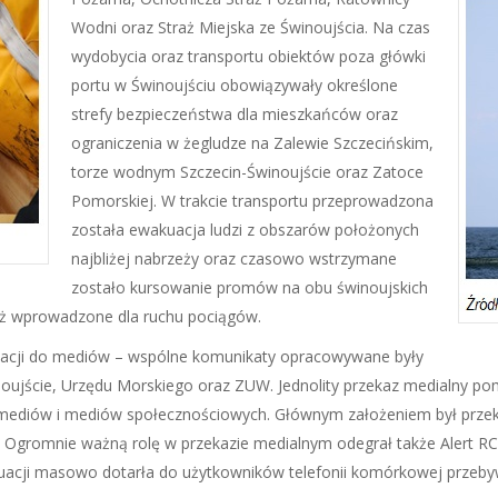
Wodni oraz Straż Miejska ze Świnoujścia. Na czas
wydobycia oraz transportu obiektów poza główki
portu w Świnoujściu obowiązywały określone
strefy bezpieczeństwa dla mieszkańców oraz
ograniczenia w żegludze na Zalewie Szczecińskim,
torze wodnym Szczecin-Świnoujście oraz Zatoce
Pomorskiej. W trakcie transportu przeprowadzona
została ewakuacja ludzi z obszarów położonych
najbliżej nabrzeży oraz czasowo wstrzymane
zostało kursowanie promów na obu świnoujskich
eż wprowadzone dla ruchu pociągów.
acji do mediów – wspólne komunikaty opracowywane były
inoujście, Urzędu Morskiego oraz ZUW. Jednolity przekaz medialny
 mediów i mediów społecznościowych. Głównym założeniem był przeka
. Ogromnie ważną rolę w przekazie medialnym odegrał także Alert 
uacji masowo dotarła do użytkowników telefonii komórkowej przebywa