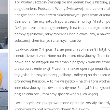
Tor wodny Szczecin-Świnoujście ma jednak swoją historię, 
pogłębieniem. Podczas II Wojny Światowej, na przełomie lat 
Kriegsmarine z zapleczem szkoleniowym i potężnym arsenał
Czerwoną, Niemcy zatopili sporą część amunicji. Miasto i p
Dziś, podczas prac pogłębieniowych na torze, na jego dnie 
bomby głębinowe, miny morskie i inne niewybuchy, a nawet
substancji chemicznych z tamtych czasów.
Już dwukrotnie (14 lipca i 12 sierpnia br.) żołnierze 8 Floty
i neutralizowali znalezione na dnie toru niewybuchy. Trzeci
odwołana ze względu na załamanie pogody – warunki atmo
przeprowadzenie akcji. Przed nami także operacja neutraliz
brytyjskiej bomby lotniczej „Tallboy”, odkrytej na dnie tor
promowej Karsibór. A to nie wszystko – na dnie toru wodneg
inne niewybuchy, np. dwie miny dymne. Specjaliści są zgodni
pogłębienia toru, możemy spodziewać się ich więcej.
Dwie dotychczas przeprowadzone operacje zostały skoord
Kryzysowego pod
przewodnictwem Wojewody